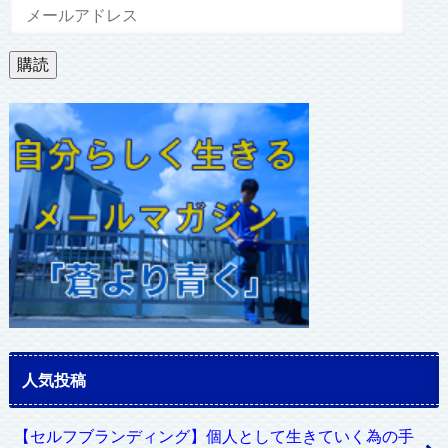
メ
ー
ル
購読
ア
ド
レ
ス
人気投稿
【セルフブランディング】個人として生きていく為の手