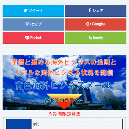
ツイート
シェア
はてブ
Google+
Pocket
feedly
※期間限定募集
姓: