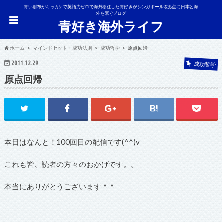
青い財布がキッカケで英語力ゼロで海外移住した青好きがシンガポールを拠点に日本と海
外を繋ぐブログ
青好き海外ライフ
ホーム
マインドセット・成功法則
成功哲学
原点回帰
2011.12.29
成功哲学
原点回帰
本日はなんと！100回目の配信です(^^)v
これも皆、読者の方々のおかげです。。
本当にありがとうございます＾＾