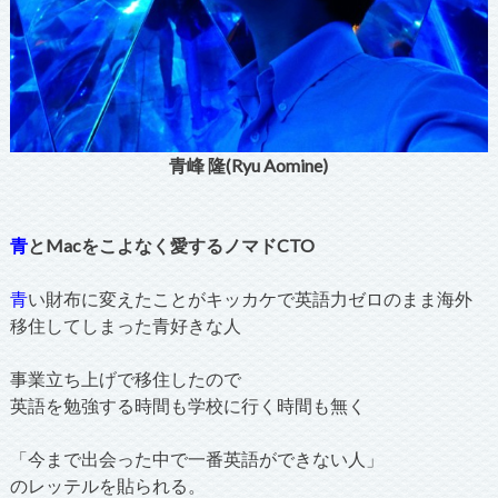
青峰 隆(Ryu Aomine)
青
とMacをこよなく愛するノマドCTO
青
い財布に変えたことがキッカケで英語力ゼロのまま海外
移住してしまった青好きな人
事業立ち上げで移住したので
英語を勉強する時間も学校に行く時間も無く
「今まで出会った中で一番英語ができない人」
のレッテルを貼られる。