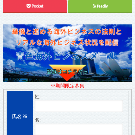
Pocket
feedly
※期間限定募集
姓:
氏名
※
名: