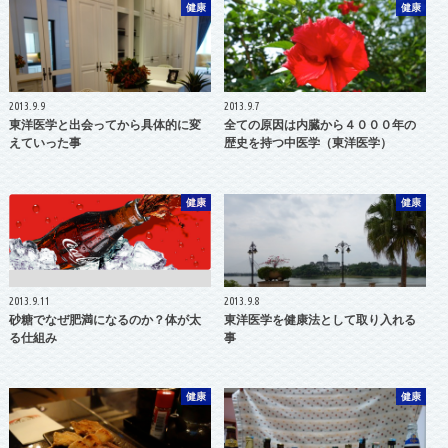
健康
健康
2013.9.9
2013.9.7
東洋医学と出会ってから具体的に変
全ての原因は内臓から４０００年の
えていった事
歴史を持つ中医学（東洋医学）
健康
健康
2013.9.11
2013.9.8
砂糖でなぜ肥満になるのか？体が太
東洋医学を健康法として取り入れる
る仕組み
事
健康
健康