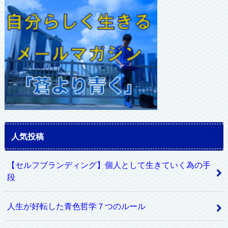
レ
ス
人気投稿
【セルフブランディング】個人として生きていく為の手
段
人生が好転した青色哲学７つのルール