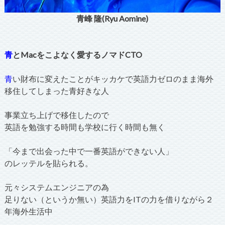
青峰 隆(Ryu Aomine)
青
とMacをこよなく愛するノマドCTO
青
い財布に変えたことがキッカケで英語力ゼロのまま海外
移住してしまった青好きな人
事業立ち上げで移住したので
英語を勉強する時間も学校に行く時間も無く
「今まで出会った中で一番英語ができない人」
のレッテルを貼られる。
元々システムエンジニアの為
足りない（というか無い）英語力をITの力を借りながら２
年海外生活中