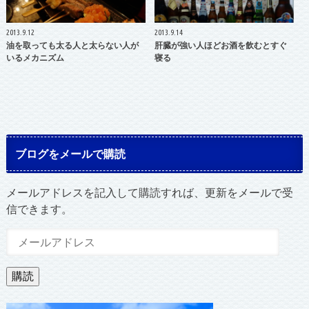
2013.9.12
2013.9.14
油を取っても太る人と太らない人が
肝臓が強い人ほどお酒を飲むとすぐ
いるメカニズム
寝る
ブログをメールで購読
メールアドレスを記入して購読すれば、更新をメールで受
信できます。
メ
ー
ル
購読
ア
ド