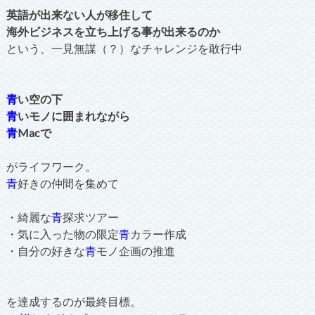
英語が出来ない人が移住して
海外ビジネスを立ち上げる事が出来るのか
という、一見無謀（？）なチャレンジを敢行中
青
い空の下
青
いモノに囲まれながら
青
Macで
がライフワーク。
青
好きの仲間を集めて
・綺麗な
青
探求ツアー
・気に入った物の限定
青
カラー作成
・自分の好きな
青
モノ企画の推進
を達成するのが最終目標。