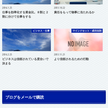
2016.1.25
2013.10.22
仕事を効率化する黄金比。８割と２
責任をもって物事に当たれるか
割に分けて仕事をする
ビジネス・仕事
マインドセット・成功法則
2016.2.25
2013.11.21
ビジネスは信頼されている度合いで
より信頼されるための行動
決まる
ブログをメールで購読