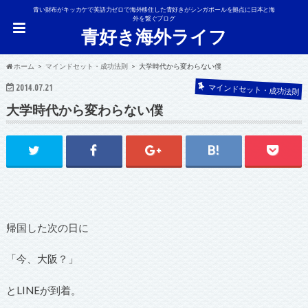
青い財布がキッカケで英語力ゼロで海外移住した青好きがシンガポールを拠点に日本と海
外を繋ぐブログ
青好き海外ライフ
ホーム
マインドセット・成功法則
大学時代から変わらない僕
マインドセット・成功法則
2014.07.21
大学時代から変わらない僕
帰国した次の日に
「今、大阪？」
とLINEが到着。