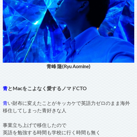
青峰 隆(Ryu Aomine)
青
とMacをこよなく愛するノマドCTO
青
い財布に変えたことがキッカケで英語力ゼロのまま海外
移住してしまった青好きな人
事業立ち上げで移住したので
英語を勉強する時間も学校に行く時間も無く