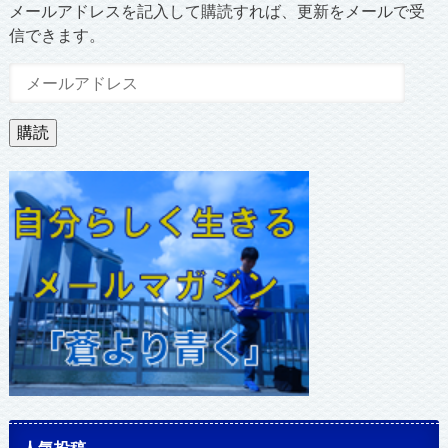
メールアドレスを記入して購読すれば、更新をメールで受
信できます。
メ
ー
ル
購読
ア
ド
レ
ス
人気投稿