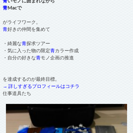
青
いモノに囲まれながら
青
Macで
がライフワーク。
青
好きの仲間を集めて
・綺麗な
青
探求ツアー
・気に入った物の限定
青
カラー作成
・自分の好きな
青
モノ企画の推進
を達成するのが最終目標。
→ 詳しすぎるプロフィールはコチラ
仕事道具たち