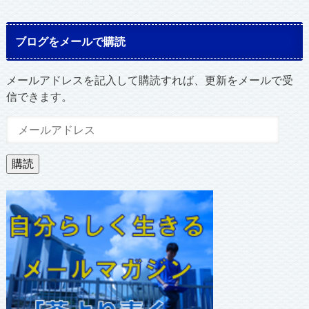
ブログをメールで購読
メールアドレスを記入して購読すれば、更新をメールで受
信できます。
メ
ー
ル
購読
ア
ド
レ
ス