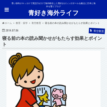
青い財布がキッカケで英語力ゼロで海外移住した青好きがシンガポールを拠点に日本と海
外を繋ぐブログ
青好き海外ライフ
ホーム
教育・留学
青空教育
寝る前の本の読み聞かせがもたらす効果とポイント
2014.07.06
青空教育
寝る前の本の読み聞かせがもたらす効果とポイン
ト