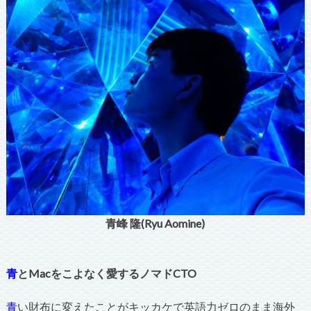
青峰 隆(Ryu Aomine)
青
とMacをこよなく愛するノマドCTO
青
い財布に変えたことがキッカケで英語力ゼロのまま海外