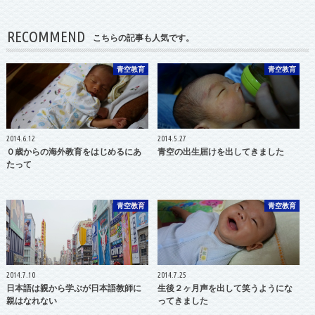
RECOMMEND
こちらの記事も人気です。
青空教育
青空教育
2014.6.12
2014.5.27
０歳からの海外教育をはじめるにあ
青空の出生届けを出してきました
たって
青空教育
青空教育
2014.7.10
2014.7.25
日本語は親から学ぶが日本語教師に
生後２ヶ月声を出して笑うようにな
親はなれない
ってきました