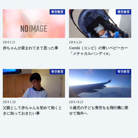
青空教育
青空教育
2014.5.21
2014.6.24
赤ちゃんが産まれてきて思った事
Combi（コンビ）の青いベビーカー
「メチャカルハンディα」
青空教育
青空教育
2014.5.20
2014.10.23
父親として赤ちゃんを初めて抱くと
０歳児の子ども青空をを飛行機に乗
きに知っておきたい事
せて海外へ