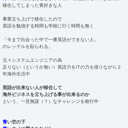
移住してしまった青好きな人
事業立ち上げで移住したので
英語を勉強する時間も学校に行く時間も無く
「今まで出会った中で一番英語ができない人」
のレッテルを貼られる。
元々システムエンジニアの為
足りない（というか無い）英語力をITの力を借りながら２
年海外生活中
英語が出来ない人が移住して
海外ビジネスを立ち上げる事が出来るのか
という、一見無謀（？）なチャレンジを敢行中
青
い空の下