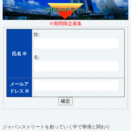
※期間限定募集
姓:
氏名
※
名:
メールア
ドレス
※
ジャパンストリートを創っていく中で華僑と関わり