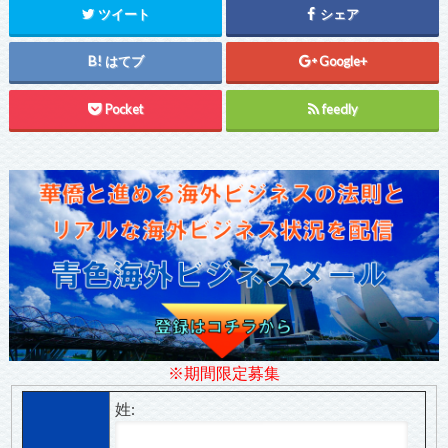
ツイート
シェア
はてブ
Google+
Pocket
feedly
※期間限定募集
姓: