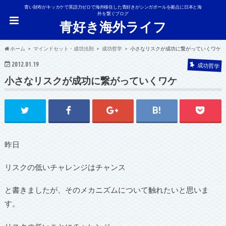
青い財布がキッカケで英語力ゼロで海外移住した青好きがシンガポールを拠点に日本と海
外を繋ぐブログ
青好き海外ライフ
ホーム
マインドセット・成功法則
成功哲学
小さなリスクが成功に繋がっていくワケ
2012.01.19
成功哲学
小さなリスクが成功に繋がっていくワケ
昨日
リスクの低いチャレンジはチャンス
と書きましたが、そのメカニズムについて触れたいと思いま
す。