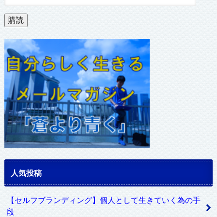
ー
ル
購読
ア
ド
レ
ス
人気投稿
【セルフブランディング】個人として生きていく為の手
段