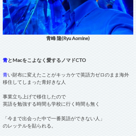
青峰 隆(Ryu Aomine)
青
とMacをこよなく愛するノマドCTO
青
い財布に変えたことがキッカケで英語力ゼロのまま海外
移住してしまった青好きな人
事業立ち上げで移住したので
英語を勉強する時間も学校に行く時間も無く
「今まで出会った中で一番英語ができない人」
のレッテルを貼られる。