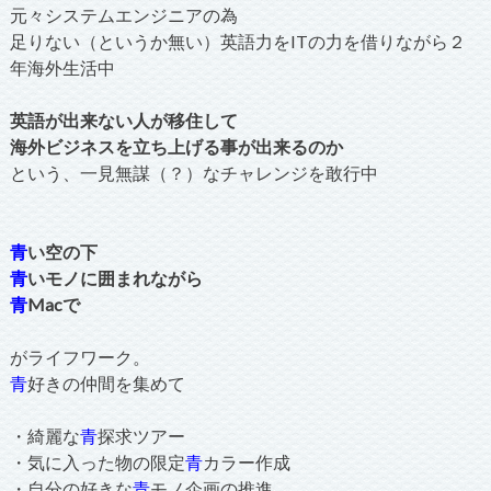
元々システムエンジニアの為
足りない（というか無い）英語力をITの力を借りながら２
年海外生活中
英語が出来ない人が移住して
海外ビジネスを立ち上げる事が出来るのか
という、一見無謀（？）なチャレンジを敢行中
青
い空の下
青
いモノに囲まれながら
青
Macで
がライフワーク。
青
好きの仲間を集めて
・綺麗な
青
探求ツアー
・気に入った物の限定
青
カラー作成
・自分の好きな
青
モノ企画の推進