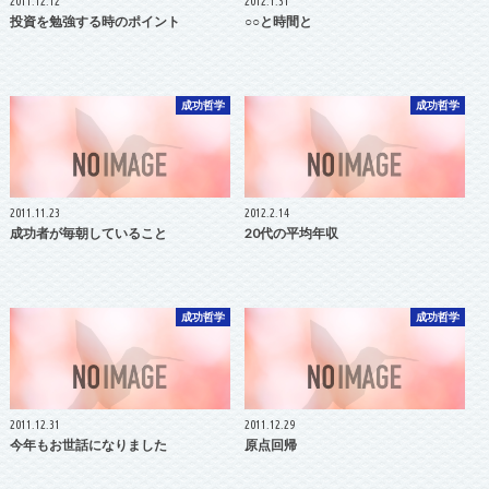
2011.12.12
2012.1.31
投資を勉強する時のポイント
○○と時間と
成功哲学
成功哲学
2011.11.23
2012.2.14
成功者が毎朝していること
20代の平均年収
成功哲学
成功哲学
2011.12.31
2011.12.29
今年もお世話になりました
原点回帰