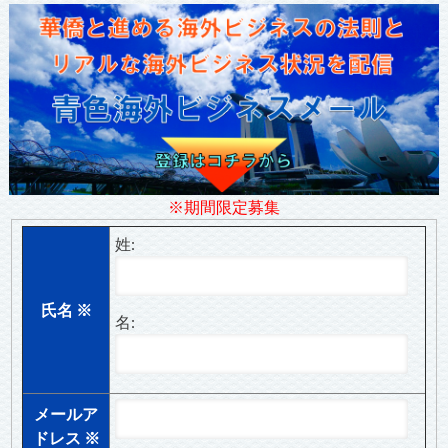
※期間限定募集
姓:
氏名
※
名:
メールア
ドレス
※