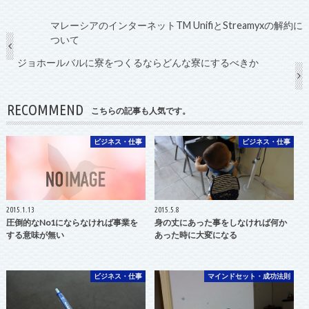
マレーシアのインターネットTM UnifiとStreamyxの解約に
ついて
ジョホールバルに寮をつくるならどんな寮にするべきか
RECOMMEND
こちらの記事も人気です。
ビジネス・仕事
ビジネス・仕事
2015.1.13
2015.5.8
圧倒的なNo1にならなければ事業を
身の丈にあった事をしなければ何か
する意味が無い
あった時に大変になる
ビジネス・仕事
マインドセット・成功法則