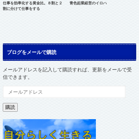
仕事を効率化する黄金比。８割と２
青色起業経営のイロハ
割に分けて仕事をする
ブログをメールで購読
メールアドレスを記入して購読すれば、更新をメールで受
信できます。
メ
ー
ル
購読
ア
ド
レ
ス