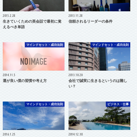
2015.2.28
2013.11.28
生きていくための英会話で最初に覚
信頼されるリーダーの条件
えるべき単語
マインドセット・成功法則
マインドセット・成功法則
2014.11.5
2013.10.20
運が良い僕の習慣や考え方
会社で誠実に生きるというのは難し
い？
マインドセット・成功法則
ビジネス・仕事
2016.1.25
2014.12.30