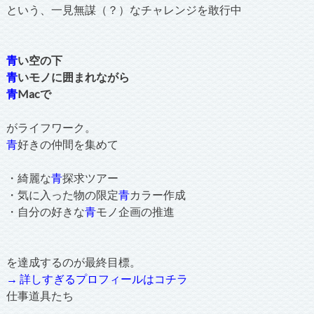
という、一見無謀（？）なチャレンジを敢行中
青
い空の下
青
いモノに囲まれながら
青
Macで
がライフワーク。
青
好きの仲間を集めて
・綺麗な
青
探求ツアー
・気に入った物の限定
青
カラー作成
・自分の好きな
青
モノ企画の推進
を達成するのが最終目標。
→ 詳しすぎるプロフィールはコチラ
仕事道具たち