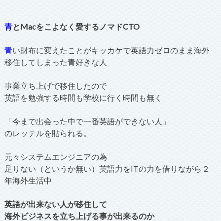
青
とMacをこよなく愛するノマドCTO
青
い財布に変えたことがキッカケで英語力ゼロのまま海外
移住してしまった青好きな人
事業立ち上げで移住したので
英語を勉強する時間も学校に行く時間も無く
「今まで出会った中で一番英語ができない人」
のレッテルを貼られる。
元々システムエンジニアの為
足りない（というか無い）英語力をITの力を借りながら２
年海外生活中
英語が出来ない人が移住して
海外ビジネスを立ち上げる事が出来るのか