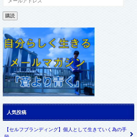
ー
ル
購読
ア
ド
レ
ス
人気投稿
【セルフブランディング】個人として生きていく為の手
段