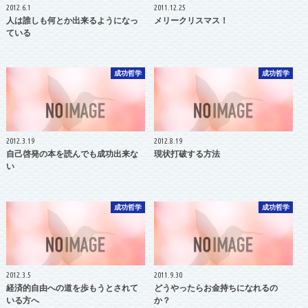
2012.6.1
2011.12.25
人は誰しも何とか出来るようになっ
メリークリスマス！
ている
成功哲学
成功哲学
2012.3.19
2012.8.19
自己啓発の本を読んでも成功出来な
現状打破する方法
い
成功哲学
成功哲学
2012.3.5
2011.9.30
経済的自由への道を歩もうとされて
どうやったらお金持ちになれるの
いる方へ
か？