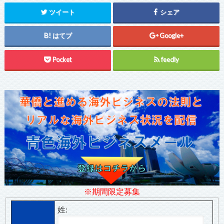
ツイート
シェア
はてブ
Google+
Pocket
feedly
※期間限定募集
姓: