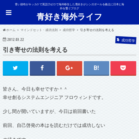
青い財布がキッカケで英語力ゼロで海外移住した青好きがシンガポールを拠点に日本と海
外を繋ぐブログ
青好き海外ライフ
ホーム
マインドセット・成功法則
成功哲学
引き寄せの法則を考える
2012.03.22
成功哲学
引き寄せの法則を考える
皆さん、今日も幸せですか＾＾
幸せ創るシステムエンジニア フロウィンドです。
少し間が開いていますが、今日は前回書いた
前回、自己啓発の本はを読むだけでは成功しない