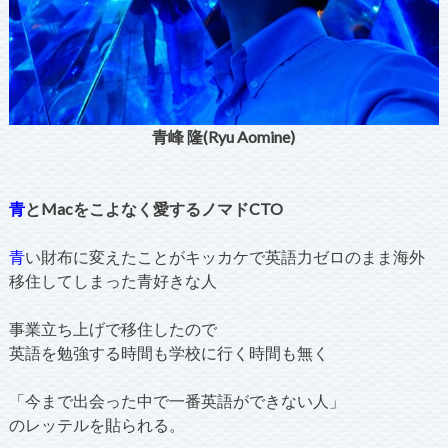
青峰 隆(Ryu Aomine)
青
とMacをこよなく愛するノマドCTO
青
い財布に変えたことがキッカケで英語力ゼロのまま海外
移住してしまった青好きな人
事業立ち上げで移住したので
英語を勉強する時間も学校に行く時間も無く
「今まで出会った中で一番英語ができない人」
のレッテルを貼られる。