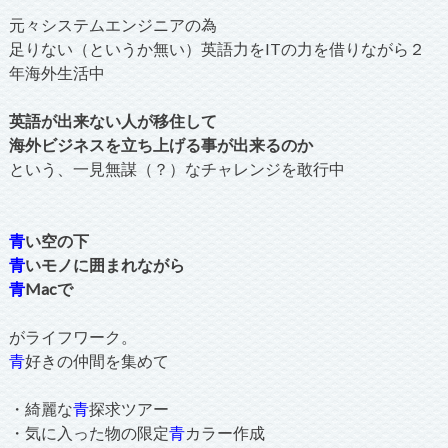
元々システムエンジニアの為
足りない（というか無い）英語力をITの力を借りながら２
年海外生活中
英語が出来ない人が移住して
海外ビジネスを立ち上げる事が出来るのか
という、一見無謀（？）なチャレンジを敢行中
青
い空の下
青
いモノに囲まれながら
青
Macで
がライフワーク。
青
好きの仲間を集めて
・綺麗な
青
探求ツアー
・気に入った物の限定
青
カラー作成