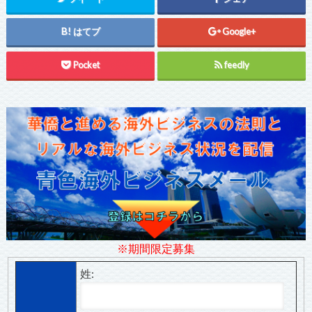
はてブ
Google+
Pocket
feedly
※期間限定募集
姓: