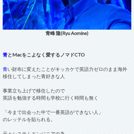
青峰 隆(Ryu Aomine)
青
とMacをこよなく愛するノマドCTO
青
い財布に変えたことがキッカケで英語力ゼロのまま海外
移住してしまった青好きな人
事業立ち上げで移住したので
英語を勉強する時間も学校に行く時間も無く
「今まで出会った中で一番英語ができない人」
のレッテルを貼られる。
元々システムエンジニアの為