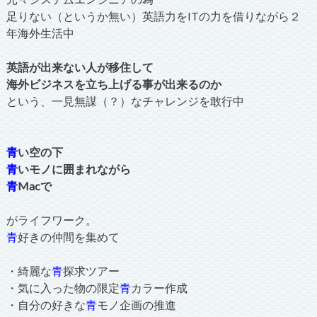
足りない（というか無い）英語力をITの力を借りながら２
年海外生活中
英語が出来ない人が移住して
海外ビジネスを立ち上げる事が出来るのか
という、一見無謀（？）なチャレンジを敢行中
青
い空の下
青
いモノに囲まれながら
青
Macで
がライフワーク。
青
好きの仲間を集めて
・綺麗な
青
探求ツアー
・気に入った物の限定
青
カラー作成
・自分の好きな
青
モノ企画の推進