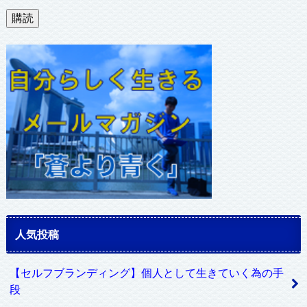
ル
購読
ア
ド
レ
ス
人気投稿
【セルフブランディング】個人として生きていく為の手
段