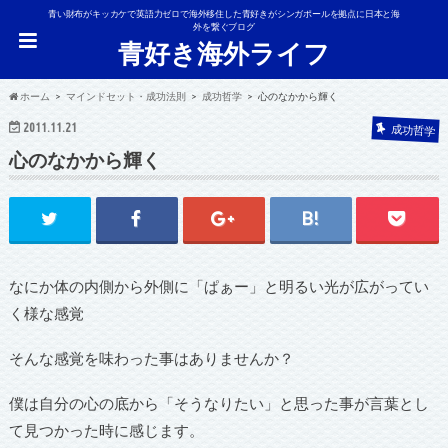
青い財布がキッカケで英語力ゼロで海外移住した青好きがシンガポールを拠点に日本と海
外を繋ぐブログ
青好き海外ライフ
ホーム
マインドセット・成功法則
成功哲学
心のなかから輝く
2011.11.21
成功哲学
心のなかから輝く
なにか体の内側から外側に「ぱぁー」と明るい光が広がってい
く様な感覚
そんな感覚を味わった事はありませんか？
僕は自分の心の底から「そうなりたい」と思った事が言葉とし
て見つかった時に感じます。