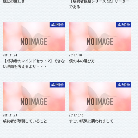
独立の厳しさ
【成功者観察シリーズ 12】リーダー
である
成功哲学
成功哲学
2011.11.24
2012.1.10
【成功者のマインドセット 2】できな
僕の本の選び方
い理由を考えるより・・・
成功哲学
成功哲学
2011.11.23
2011.10.16
成功者が毎朝していること
すごい眠気に襲われまして