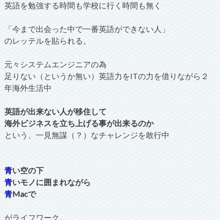
英語を勉強する時間も学校に行く時間も無く
「今まで出会った中で一番英語ができない人」
のレッテルを貼られる。
元々システムエンジニアの為
足りない（というか無い）英語力をITの力を借りながら２
年海外生活中
英語が出来ない人が移住して
海外ビジネスを立ち上げる事が出来るのか
という、一見無謀（？）なチャレンジを敢行中
青
い空の下
青
いモノに囲まれながら
青
Macで
がライフワーク。