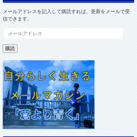
メールアドレスを記入して購読すれば、更新をメールで受
信できます。
メ
ー
ル
購読
ア
ド
レ
ス