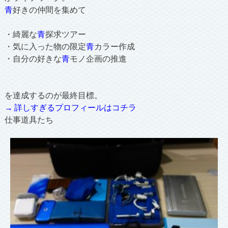
青
好きの仲間を集めて
・綺麗な
青
探求ツアー
・気に入った物の限定
青
カラー作成
・自分の好きな
青
モノ企画の推進
を達成するのが最終目標。
→ 詳しすぎるプロフィールはコチラ
仕事道具たち