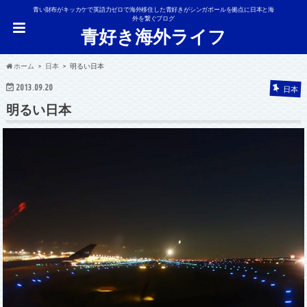
青い財布がキッカケで英語力ゼロで海外移住した青好きがシンガポールを拠点に日本と海
外を繋ぐブログ
青好き海外ライフ
ホーム
日本
明るい日本
2013.09.20
日本
明るい日本