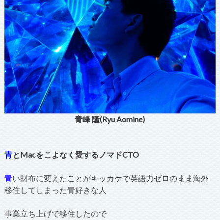
青峰 隆(Ryu Aomine)
青
とMacをこよなく愛するノマドCTO
青
い財布に変えたことがキッカケで英語力ゼロのまま海外
移住してしまった青好きな人
事業立ち上げで移住したので