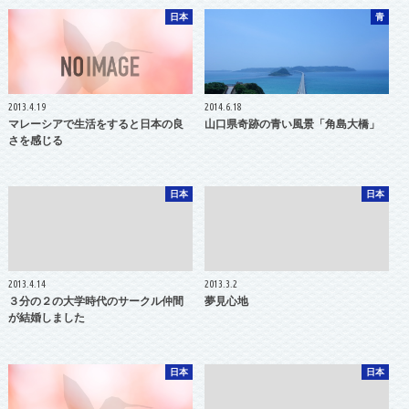
日本
青
2013.4.19
2014.6.18
マレーシアで生活をすると日本の良
山口県奇跡の青い風景「角島大橋」
さを感じる
日本
日本
2013.4.14
2013.3.2
３分の２の大学時代のサークル仲間
夢見心地
が結婚しました
日本
日本