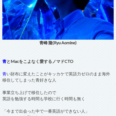
青峰 隆(Ryu Aomine)
青
とMacをこよなく愛するノマドCTO
青
い財布に変えたことがキッカケで英語力ゼロのまま海外
移住してしまった青好きな人
事業立ち上げで移住したので
英語を勉強する時間も学校に行く時間も無く
「今まで出会った中で一番英語ができない人」