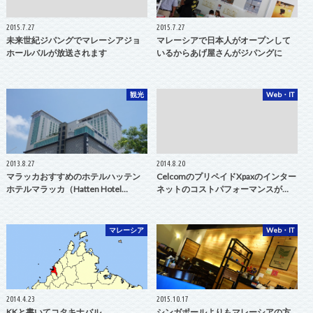
2015.7.27
2015.7.27
未来世紀ジパングでマレーシアジョ
マレーシアで日本人がオープンして
ホールバルが放送されます
いるからあげ屋さんがジパングに
観光
Web・IT
2013.8.27
2014.8.20
マラッカおすすめのホテルハッテン
CelcomのプリペイドXpaxのインター
ホテルマラッカ（Hatten Hotel…
ネットのコストパフォーマンスが…
マレーシア
Web・IT
2014.4.23
2015.10.17
KKと書いてコタキナバル
シンガポールよりもマレーシアの方