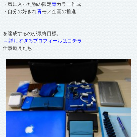
・気に入った物の限定
青
カラー作成
・自分の好きな
青
モノ企画の推進
を達成するのが最終目標。
→ 詳しすぎるプロフィールはコチラ
仕事道具たち