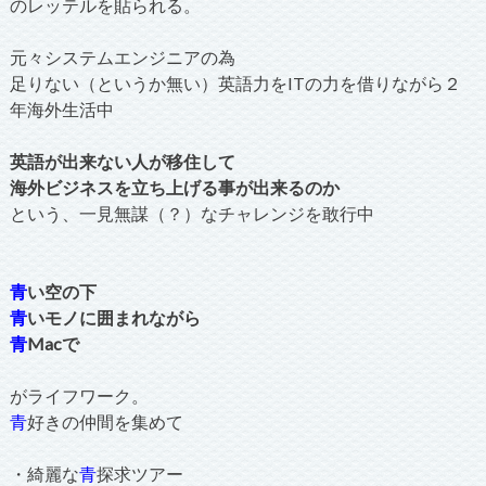
のレッテルを貼られる。
元々システムエンジニアの為
足りない（というか無い）英語力をITの力を借りながら２
年海外生活中
英語が出来ない人が移住して
海外ビジネスを立ち上げる事が出来るのか
という、一見無謀（？）なチャレンジを敢行中
青
い空の下
青
いモノに囲まれながら
青
Macで
がライフワーク。
青
好きの仲間を集めて
・綺麗な
青
探求ツアー