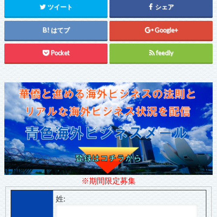
ツイート
シェア
はてブ
Google+
Pocket
feedly
※期間限定募集
姓: