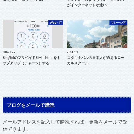
がインターネットが速い
Web・IT
マレーシア
2014.1.25
2014.5.9
SingTelのプリペイドSIM「hi!」をト
コタキナバルの日本人が通えるロー
ップアップ（チャージ）する
カルスクール
ブログをメールで購読
メールアドレスを記入して購読すれば、更新をメールで受
信できます。