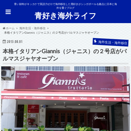
青い財布がキッカケで英語力ゼロで海外移住した青好きがシンガポールを拠点に日本と海
外を繋ぐブログ
青好き海外ライフ
ホーム
海外生活・海外移住
本格イタリアンGiannis（ジャニス）の２号店がパルマスジャヤオープン
2013.08.01
海外生活・海外移住
本格イタリアンGiannis（ジャニス）の２号店がパ
ルマスジャヤオープン