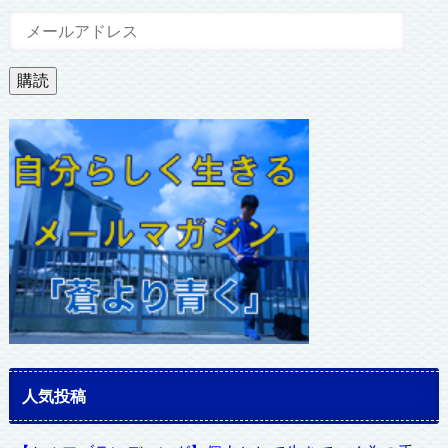
メ
ー
ル
購読
ア
ド
レ
ス
人気投稿