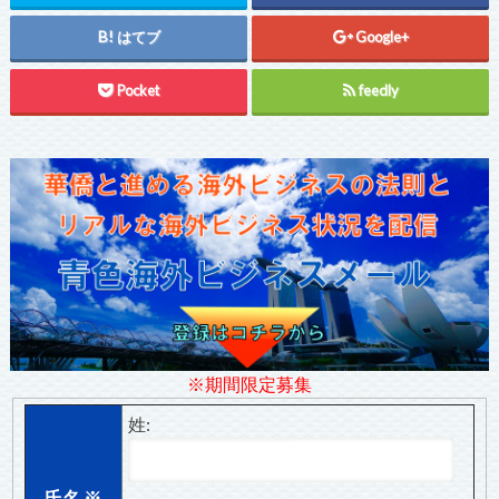
はてブ
Google+
Pocket
feedly
※期間限定募集
姓:
氏名
※