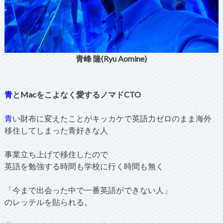
青峰 隆(Ryu Aomine)
青
とMacをこよなく愛するノマドCTO
青
い財布に変えたことがキッカケで英語力ゼロのまま海外
移住してしまった青好きな人
事業立ち上げで移住したので
英語を勉強する時間も学校に行く時間も無く
「今まで出会った中で一番英語ができない人」
のレッテルを貼られる。