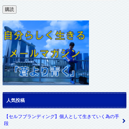
ル
購読
ア
ド
レ
ス
人気投稿
【セルフブランディング】個人として生きていく為の手
段