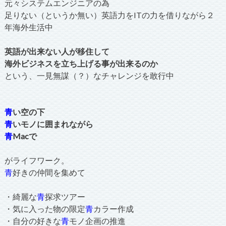
元々システムエンジニアの為
足りない（というか無い）英語力をITの力を借りながら２
年海外生活中
英語が出来ない人が移住して
海外ビジネスを立ち上げる事が出来るのか
という、一見無謀（？）なチャレンジを敢行中
青
い空の下
青
いモノに囲まれながら
青
Macで
がライフワーク。
青
好きの仲間を集めて
・綺麗な
青
探求ツアー
・気に入った物の限定
青
カラー作成
・自分の好きな
青
モノ企画の推進