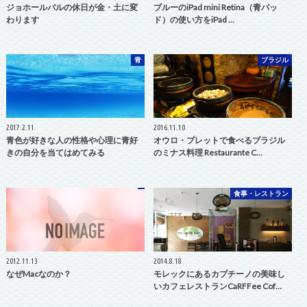
ジョホールバルの休日が金・土に変
ブルーのiPad mini Retina（青パッ
わります
ド）の使い方をiPad …
青
ブラジル
2017.2.11
2016.11.10
青色が好きな人の性格や心理に青好
オウロ・プレットで食べるブラジル
きの自分を当てはめてみる
のミナス料理 Restaurante C…
食事・レストラン
2012.11.13
2014.8.18
なぜMacなのか？
モレックにあるカプチーノの美味し
いカフェレストランCaRFFee Cof…