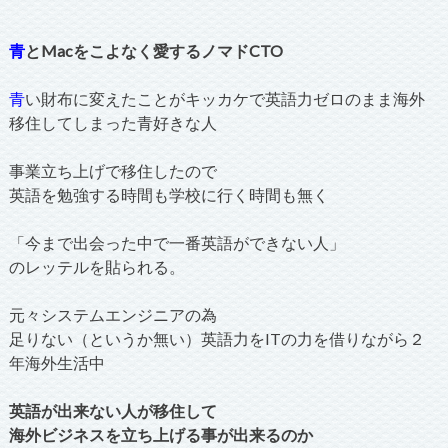
青
とMacをこよなく愛するノマドCTO
青
い財布に変えたことがキッカケで英語力ゼロのまま海外
移住してしまった青好きな人
事業立ち上げで移住したので
英語を勉強する時間も学校に行く時間も無く
「今まで出会った中で一番英語ができない人」
のレッテルを貼られる。
元々システムエンジニアの為
足りない（というか無い）英語力をITの力を借りながら２
年海外生活中
英語が出来ない人が移住して
海外ビジネスを立ち上げる事が出来るのか