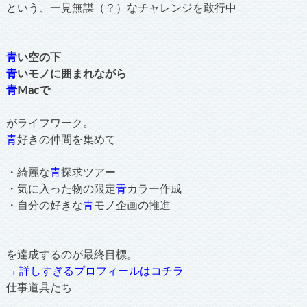
という、一見無謀（？）なチャレンジを敢行中
青
い空の下
青
いモノに囲まれながら
青
Macで
がライフワーク。
青
好きの仲間を集めて
・綺麗な
青
探求ツアー
・気に入った物の限定
青
カラー作成
・自分の好きな
青
モノ企画の推進
を達成するのが最終目標。
→ 詳しすぎるプロフィールはコチラ
仕事道具たち