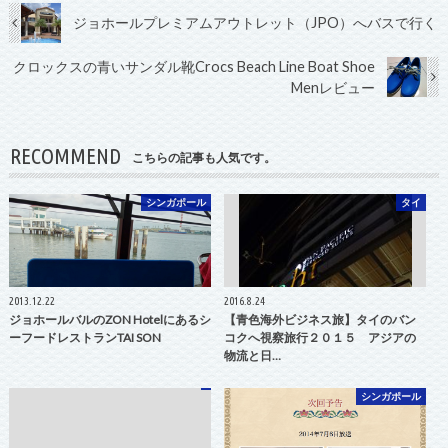
ジョホールプレミアムアウトレット（JPO）へバスで行く
クロックスの青いサンダル靴Crocs Beach Line Boat Shoe
Menレビュー
RECOMMEND
こちらの記事も人気です。
シンガポール
タイ
2013.12.22
2016.8.24
ジョホールバルのZON Hotelにあるシ
【青色海外ビジネス旅】タイのバン
ーフードレストランTAI SON
コクへ視察旅行２０１５ アジアの
物流と日…
シンガポール