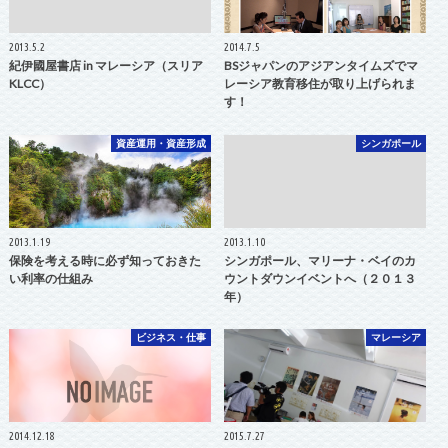
2013.5.2
2014.7.5
紀伊國屋書店 in マレーシア（スリア
BSジャパンのアジアンタイムズでマ
KLCC）
レーシア教育移住が取り上げられま
す！
資産運用・資産形成
シンガポール
2013.1.19
2013.1.10
保険を考える時に必ず知っておきた
シンガポール、マリーナ・ベイのカ
い利率の仕組み
ウントダウンイベントへ（２０１３
年）
ビジネス・仕事
マレーシア
2014.12.18
2015.7.27