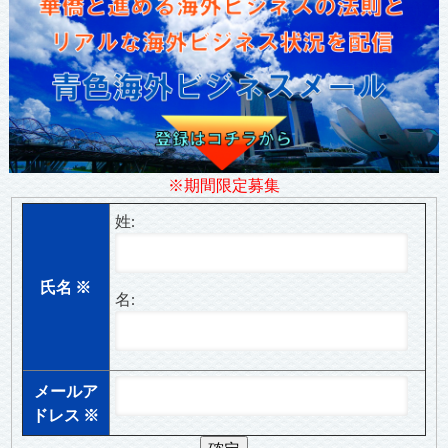
※期間限定募集
姓:
氏名
※
名:
メールア
ドレス
※