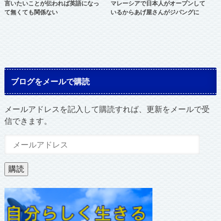
言いたいことが伝われば英語になっ
マレーシアで日本人がオープンして
て無くても関係ない
いるからあげ屋さんがジパングに
ブログをメールで購読
メールアドレスを記入して購読すれば、更新をメールで受
信できます。
メ
ー
ル
購読
ア
ド
レ
ス