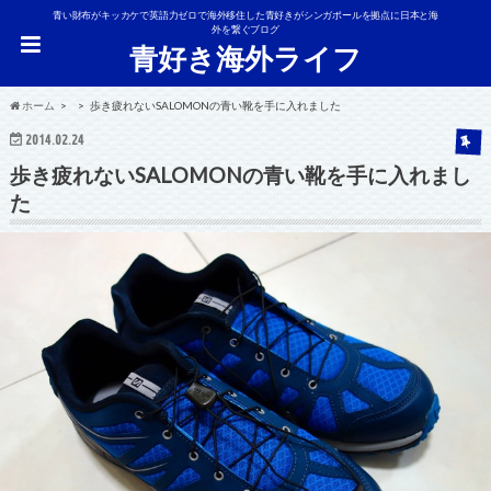
青い財布がキッカケで英語力ゼロで海外移住した青好きがシンガポールを拠点に日本と海
外を繋ぐブログ
青好き海外ライフ
ホーム
歩き疲れないSALOMONの青い靴を手に入れました
2014.02.24
歩き疲れないSALOMONの青い靴を手に入れまし
た