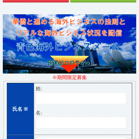
※期間限定募集
姓:
氏名
※
名: