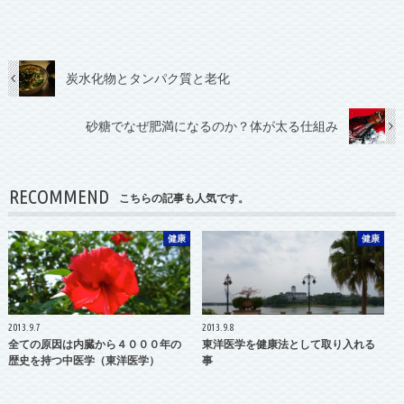
炭水化物とタンパク質と老化
砂糖でなぜ肥満になるのか？体が太る仕組み
RECOMMEND
こちらの記事も人気です。
健康
健康
2013.9.7
2013.9.8
全ての原因は内臓から４０００年の
東洋医学を健康法として取り入れる
歴史を持つ中医学（東洋医学）
事