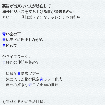
英語が出来ない人が移住して
海外ビジネスを立ち上げる事が出来るのか
という、一見無謀（？）なチャレンジを敢行中
青
い空の下
青
いモノに囲まれながら
青
Macで
がライフワーク。
青
好きの仲間を集めて
・綺麗な
青
探求ツアー
・気に入った物の限定
青
カラー作成
・自分の好きな
青
モノ企画の推進
を達成するのが最終目標。