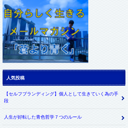
レ
ス
人気投稿
【セルフブランディング】個人として生きていく為の手
段
人生が好転した青色哲学７つのルール