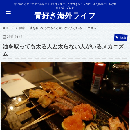
青い財布がキッカケで英語力ゼロで海外移住した青好きがシンガポールを拠点に日本と海
外を繋ぐブログ
青好き海外ライフ
ホーム
健康
油を取っても太る人と太らない人がいるメカニズム
2013.09.12
健康
油を取っても太る人と太らない人がいるメカニズ
ム