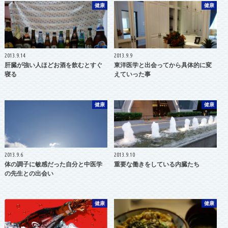
健康
健康
2013.9.14
2013.9.9
肝臓が強い人ほどお酒を飲むとすぐ
東洋医学と出会ってから具体的に変
寝る
えていった事
健康
健康
2013.9.6
2013.9.10
体の調子に敏感だった自分と中医学
重要な働きをしている内臓たち
の先生との出会い
健康
健康