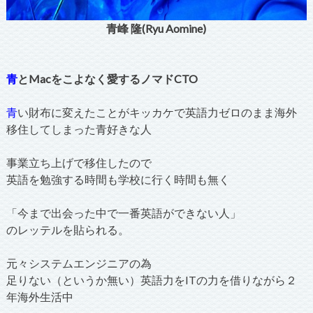
青峰 隆(Ryu Aomine)
青
とMacをこよなく愛するノマドCTO
青
い財布に変えたことがキッカケで英語力ゼロのまま海外
移住してしまった青好きな人
事業立ち上げで移住したので
英語を勉強する時間も学校に行く時間も無く
「今まで出会った中で一番英語ができない人」
のレッテルを貼られる。
元々システムエンジニアの為
足りない（というか無い）英語力をITの力を借りながら２
年海外生活中