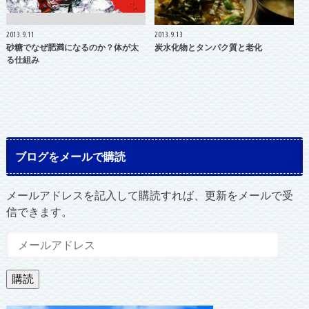
2013.9.11
2013.9.13
砂糖でなぜ肥満になるのか？体が太
炭水化物とタンパク質と老化
る仕組み
ブログをメールで購読
メールアドレスを記入して購読すれば、更新をメールで受
信できます。
メ
ー
ル
購読
ア
ド