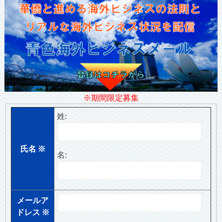
※期間限定募集
姓:
氏名
※
名:
メールア
ドレス
※