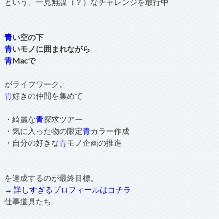
という、一見無謀（？）なチャレンジを敢行中
青
い空の下
青
いモノに囲まれながら
青
Macで
がライフワーク。
青
好きの仲間を集めて
・綺麗な
青
探求ツアー
・気に入った物の限定
青
カラー作成
・自分の好きな
青
モノ企画の推進
を達成するのが最終目標。
→ 詳しすぎるプロフィールはコチラ
仕事道具たち