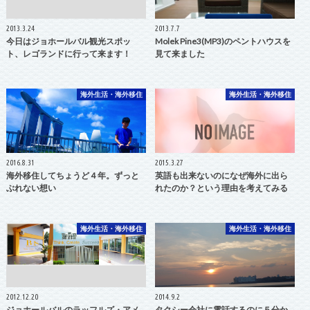
2013.3.24
2013.7.7
今日はジョホールバル観光スポッ
Molek Pine3(MP3)のペントハウスを
ト、レゴランドに行って来ます！
見て来ました
海外生活・海外移住
海外生活・海外移住
2016.8.31
2015.3.27
海外移住してちょうど４年。ずっと
英語も出来ないのになぜ海外に出ら
ぶれない想い
れたのか？という理由を考えてみる
海外生活・海外移住
海外生活・海外移住
2012.12.20
2014.9.2
ジョホールバルのラッフルズ・アメ
タクシー会社に電話するのに５分か