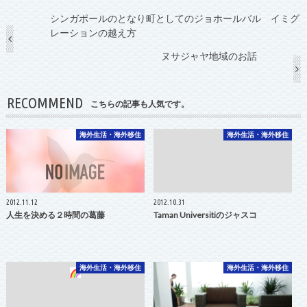
シンガポールのとなり町としてのジョホールバル イミグ
レーションの越え方
ヌサジャヤ地域のお話
RECOMMEND
こちらの記事も人気です。
海外生活・海外移住
海外生活・海外移住
2012.11.12
2012.10.31
人生を決める２時間の葛藤
Taman Universitiのジャスコ
海外生活・海外移住
海外生活・海外移住