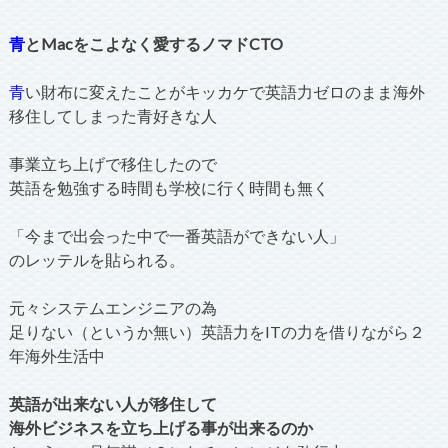
青
とMacをこよなく愛するノマドCTO
青
い財布に変えたことがキッカケで英語力ゼロのまま海外
移住してしまった青好きな人
事業立ち上げで移住したので
英語を勉強する時間も学校に行く時間も無く
「今まで出会った中で一番英語ができない人」
のレッテルを貼られる。
元々システムエンジニアの為
足りない（というか無い）英語力をITの力を借りながら２
年海外生活中
英語が出来ない人が移住して
海外ビジネスを立ち上げる事が出来るのか