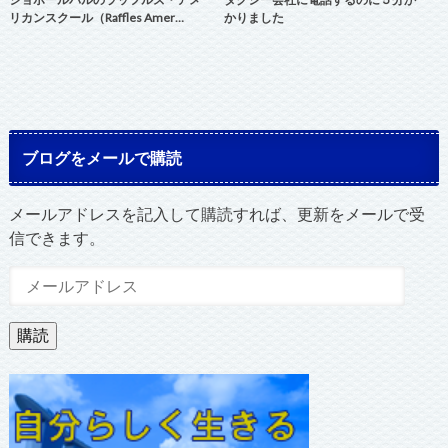
リカンスクール（Raffles Amer…
かりました
ブログをメールで購読
メールアドレスを記入して購読すれば、更新をメールで受
信できます。
メ
ー
ル
購読
ア
ド
レ
ス