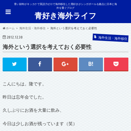
青い財布がキッカケで英語力ゼロで海外移住した青好きがシンガポールを拠点に日本と海
外を繋ぐブログ
青好き海外ライフ
ホーム
海外生活・海外移住
海外という選択を考えておく必要性
2012.12.30
海外生活・海外移住
海外という選択を考えておく必要性
こんにちは。隆です。
昨日は忘年会でした。
久しぶりにお酒を大量に飲み、
今日は少しお酒が残っています（笑）