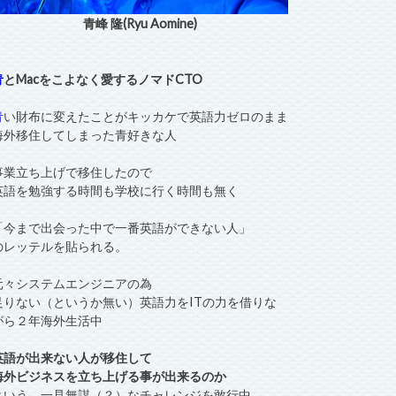
青峰 隆(Ryu Aomine)
青
とMacをこよなく愛するノマドCTO
青
い財布に変えたことがキッカケで英語力ゼロのまま
海外移住してしまった青好きな人
事業立ち上げで移住したので
英語を勉強する時間も学校に行く時間も無く
「今まで出会った中で一番英語ができない人」
のレッテルを貼られる。
元々システムエンジニアの為
足りない（というか無い）英語力をITの力を借りな
がら２年海外生活中
英語が出来ない人が移住して
海外ビジネスを立ち上げる事が出来るのか
という、一見無謀（？）なチャレンジを敢行中