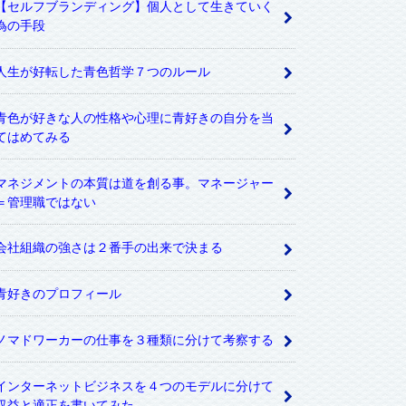
【セルフブランディング】個人として生きていく
為の手段
人生が好転した青色哲学７つのルール
青色が好きな人の性格や心理に青好きの自分を当
てはめてみる
マネジメントの本質は道を創る事。マネージャー
＝管理職ではない
会社組織の強さは２番手の出来で決まる
青好きのプロフィール
ノマドワーカーの仕事を３種類に分けて考察する
インターネットビジネスを４つのモデルに分けて
収益と適正を書いてみた