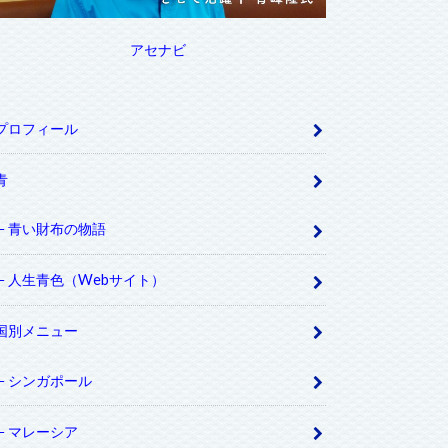
アセナビ
プロフィール
青
青い財布の物語
人生青色（Webサイト）
国別メニュー
シンガポール
マレーシア