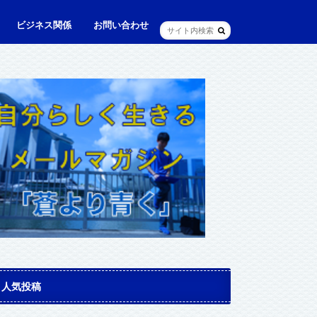
ビジネス関係
お問い合わせ
ル
ュニケーション・英語
に出られる日本人（青和人）
ビジネス・仕事
Web・IT
マインドセット・成功法則
マネジメント
資産運用・資産形成
メディア・実績
人気投稿