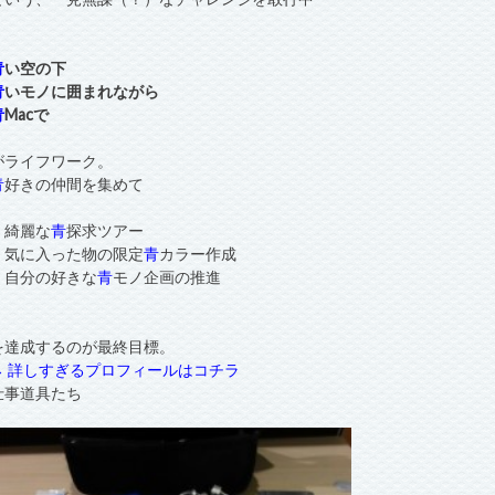
青
い空の下
青
いモノに囲まれながら
青
Macで
がライフワーク。
青
好きの仲間を集めて
・綺麗な
青
探求ツアー
・気に入った物の限定
青
カラー作成
・自分の好きな
青
モノ企画の推進
を達成するのが最終目標。
→ 詳しすぎるプロフィールはコチラ
仕事道具たち