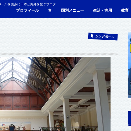
ポールを拠点に日本と海外を繋ぐブログ
プロフィール
青
国別メニュー
生活・実用
教育
青い財布の物語
人生青色（Webサイト）
シンガポール
マレーシア
カンボジア
タイ
フィリピン
ブラジル
ベトナム
香港
日本
サービス・施設
ビザ
海外生活・海外移住
ジョホールバルのホテ
観光
食事・レストラン
青色旅ノウハウ
コミ
海外
シンガポール