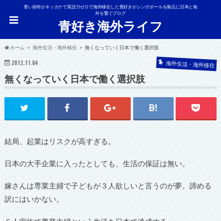
青い財布がキッカケで英語力ゼロで海外移住した青好きがシンガポールを拠点に日本と海
外を繋ぐブログ
青好き海外ライフ
ホーム
海外生活・海外移住
無くなっていく日本で働く選択肢
2012.11.04
海外生活・海外移住
無くなっていく日本で働く選択肢
結局、起業はリスクが高すぎる。
日本の大手企業に入ったとしても、生活の保証は無い。
嫁さんは専業主婦で子どもが３人欲しいと言うのが夢。諦める
訳にはいかない。