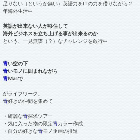
足りない（というか無い）英語力をITの力を借りながら２
年海外生活中
英語が出来ない人が移住して
海外ビジネスを立ち上げる事が出来るのか
という、一見無謀（？）なチャレンジを敢行中
青
い空の下
青
いモノに囲まれながら
青
Macで
がライフワーク。
青
好きの仲間を集めて
・綺麗な
青
探求ツアー
・気に入った物の限定
青
カラー作成
・自分の好きな
青
モノ企画の推進