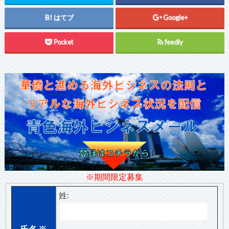
はてブ
Google+
Pocket
feedly
※期間限定募集
姓:
氏名
※