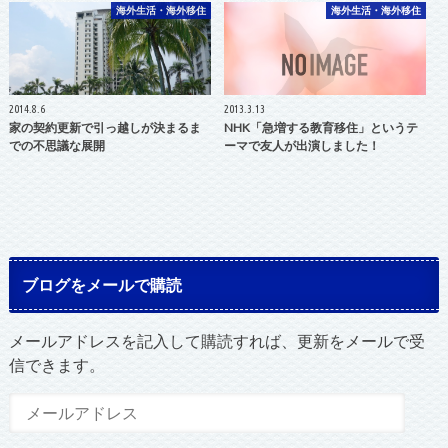
海外生活・海外移住
海外生活・海外移住
2014.8.6
2013.3.13
家の契約更新で引っ越しが決まるま
NHK「急増する教育移住」というテ
での不思議な展開
ーマで友人が出演しました！
ブログをメールで購読
メールアドレスを記入して購読すれば、更新をメールで受
信できます。
メ
ー