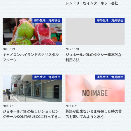
レンドリーなインターネット会社
海外生活・海外移住
海外生活・海外移住
2013.7.29
2012.10.18
キャメロンハイランドのクリスタル
ジョホールバルのタクシー基本的な
フルーツ
利用方法
海外生活・海外移住
海外生活・海外移住
2014.9.21
2014.8.23
ジョホールバルの新しいショッピン
英語が出来ないまま移住した時の苦
グモールKOMTAR JBCCに行ってき…
労を書いてみようと思う