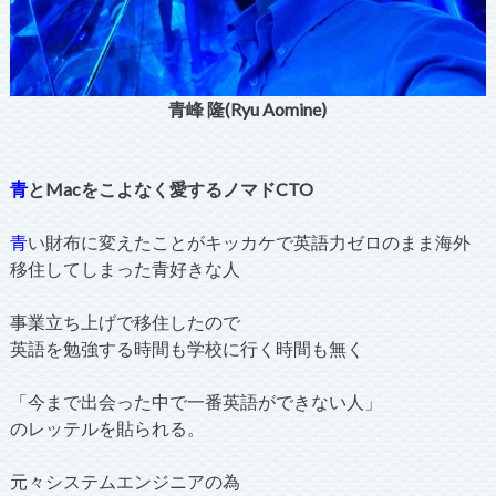
青峰 隆(Ryu Aomine)
青
とMacをこよなく愛するノマドCTO
青
い財布に変えたことがキッカケで英語力ゼロのまま海外
移住してしまった青好きな人
事業立ち上げで移住したので
英語を勉強する時間も学校に行く時間も無く
「今まで出会った中で一番英語ができない人」
のレッテルを貼られる。
元々システムエンジニアの為