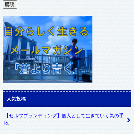
ル
購読
ア
ド
レ
ス
人気投稿
【セルフブランディング】個人として生きていく為の手
段