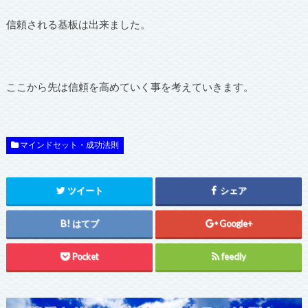
信頼される基板は出来ました。
ここから先は信頼を高めていく事を考えていきます。
マインドセット・成功法則
ツイート
シェア
はてブ
Google+
Pocket
feedly