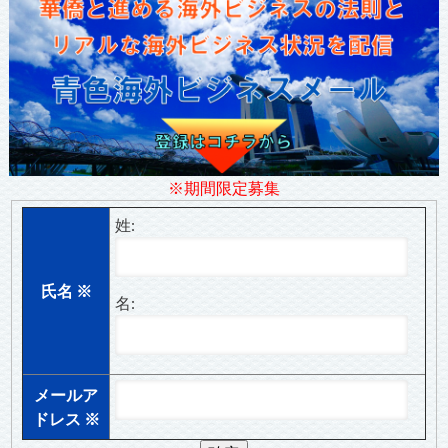
※期間限定募集
姓:
氏名
※
名:
メールア
ドレス
※