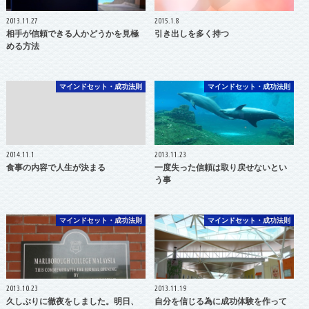
2013.11.27
2015.1.8
相手が信頼できる人かどうかを見極
引き出しを多く持つ
める方法
マインドセット・成功法則
マインドセット・成功法則
2014.11.1
2013.11.23
食事の内容で人生が決まる
一度失った信頼は取り戻せないとい
う事
マインドセット・成功法則
マインドセット・成功法則
2013.10.23
2013.11.19
久しぶりに徹夜をしました。明日、
自分を信じる為に成功体験を作って