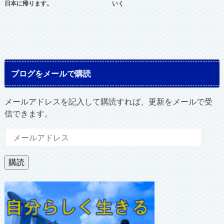
日本に帰ります。
いく
ブログをメールで購読
メールアドレスを記入して購読すれば、更新をメールで受
信できます。
メ
ー
ル
購読
ア
ド
レ
ス