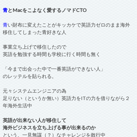
青
とMacをこよなく愛するノマドCTO
青
い財布に変えたことがキッカケで英語力ゼロのまま海外
移住してしまった青好きな人
事業立ち上げで移住したので
英語を勉強する時間も学校に行く時間も無く
「今まで出会った中で一番英語ができない人」
のレッテルを貼られる。
元々システムエンジニアの為
足りない（というか無い）英語力をITの力を借りながら２
年海外生活中
英語が出来ない人が移住して
海外ビジネスを立ち上げる事が出来るのか
という、一見無謀（？）なチャレンジを敢行中