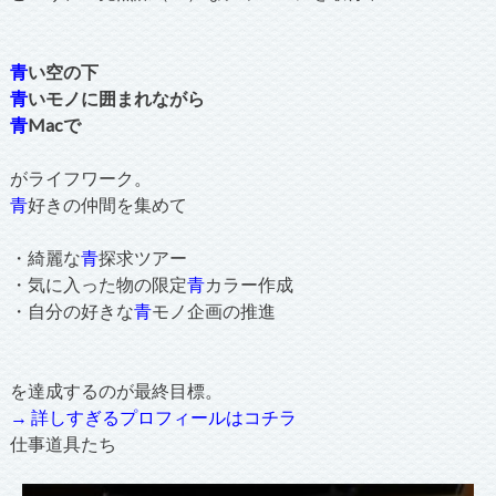
青
い空の下
青
いモノに囲まれながら
青
Macで
がライフワーク。
青
好きの仲間を集めて
・綺麗な
青
探求ツアー
・気に入った物の限定
青
カラー作成
・自分の好きな
青
モノ企画の推進
を達成するのが最終目標。
→ 詳しすぎるプロフィールはコチラ
仕事道具たち