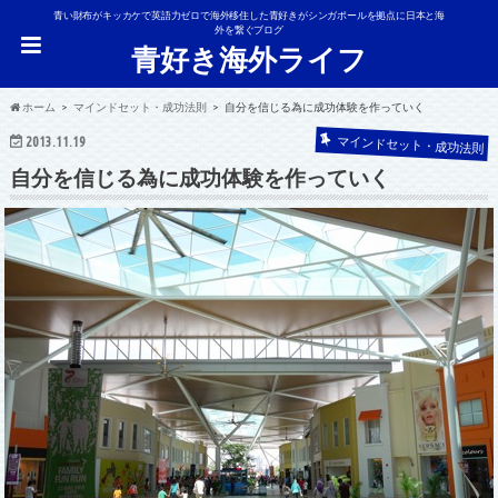
青い財布がキッカケで英語力ゼロで海外移住した青好きがシンガポールを拠点に日本と海
外を繋ぐブログ
青好き海外ライフ
ホーム
マインドセット・成功法則
自分を信じる為に成功体験を作っていく
マインドセット・成功法則
2013.11.19
自分を信じる為に成功体験を作っていく