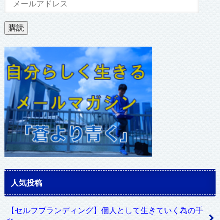
ー
ル
購読
ア
ド
レ
ス
人気投稿
【セルフブランディング】個人として生きていく為の手