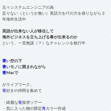
元々システムエンジニアの為
足りない（というか無い）英語力をITの力を借りながら２
年海外生活中
英語が出来ない人が移住して
海外ビジネスを立ち上げる事が出来るのか
という、一見無謀（？）なチャレンジを敢行中
青
い空の下
青
いモノに囲まれながら
青
Macで
がライフワーク。
青
好きの仲間を集めて
・綺麗な
青
探求ツアー
・気に入った物の限定
青
カラー作成