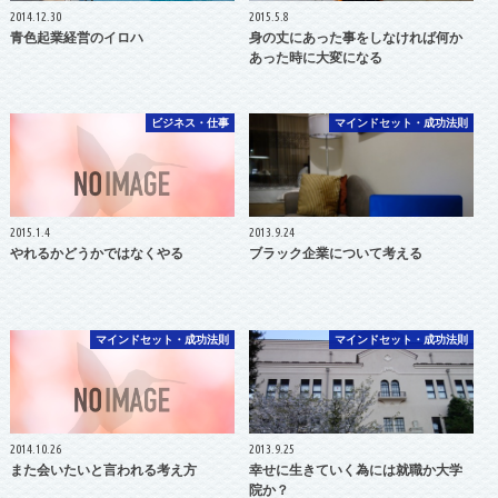
2014.12.30
2015.5.8
青色起業経営のイロハ
身の丈にあった事をしなければ何か
あった時に大変になる
ビジネス・仕事
マインドセット・成功法則
2015.1.4
2013.9.24
やれるかどうかではなくやる
ブラック企業について考える
マインドセット・成功法則
マインドセット・成功法則
2014.10.26
2013.9.25
また会いたいと言われる考え方
幸せに生きていく為には就職か大学
院か？