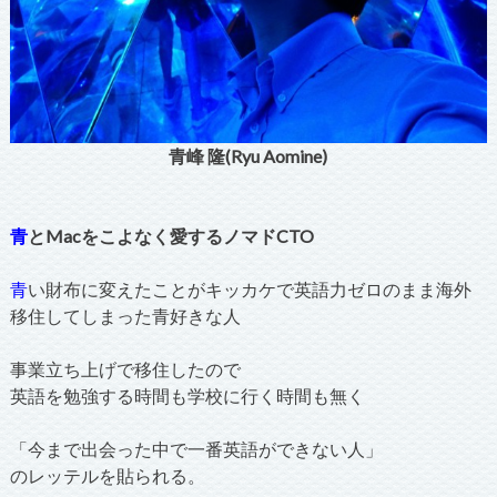
青峰 隆(Ryu Aomine)
青
とMacをこよなく愛するノマドCTO
青
い財布に変えたことがキッカケで英語力ゼロのまま海外
移住してしまった青好きな人
事業立ち上げで移住したので
英語を勉強する時間も学校に行く時間も無く
「今まで出会った中で一番英語ができない人」
のレッテルを貼られる。