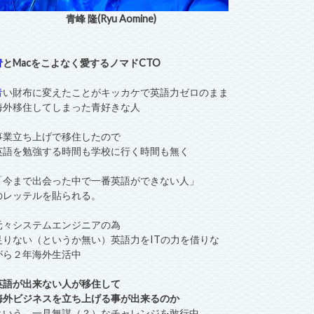
青峰 隆(Ryu Aomine)
青
とMacをこよなく愛するノマドCTO
青
い財布に変えたことがキッカケで英語力ゼロのまま
海外移住してしまった青好きな人
事業立ち上げで移住したので
英語を勉強する時間も学校に行く時間も無く
「今まで出会った中で一番英語ができない人」
のレッテルを貼られる。
元々システムエンジニアの為
足りない（というか無い）英語力をITの力を借りな
がら２年海外生活中
英語が出来ない人が移住して
海外ビジネスを立ち上げる事が出来るのか
という、一見無謀（？）なチャレンジを敢行中