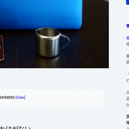
ontents
[
hide
]
わけがない