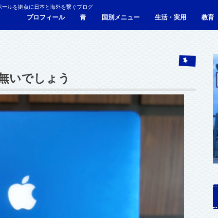
ポールを拠点に日本と海外を繋ぐブログ
プロフィール
青
国別メニュー
生活・実用
教育
青い財布の物語
人生青色（Webサイト）
シンガポール
マレーシア
カンボジア
タイ
フィリピン
ブラジル
ベトナム
香港
日本
サービス・施設
ビザ
海外生活・海外移住
ジョホールバルのホテ
観光
食事・レストラン
青色旅ノウハウ
コミ
海外
無いでしょう