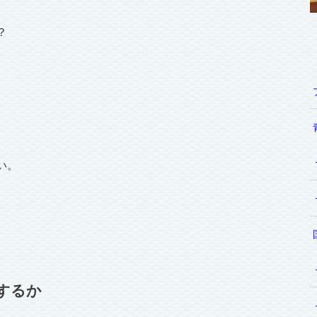
？
い。
するか