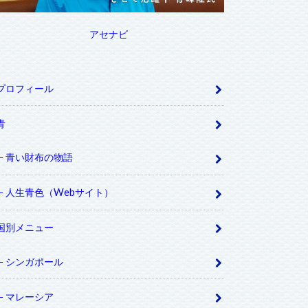
アセナビ
プロフィール
青
青い財布の物語
人生青色（Webサイト）
国別メニュー
シンガポール
マレーシア