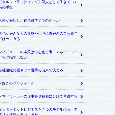
【セルフブランディング】個人として生きていく
為の手段
人生が好転した青色哲学７つのルール
青色が好きな人の性格や心理に青好きの自分を当
てはめてみる
マネジメントの本質は道を創る事。マネージャー
＝管理職ではない
会社組織の強さは２番手の出来で決まる
青好きのプロフィール
ノマドワーカーの仕事を３種類に分けて考察する
インターネットビジネスを４つのモデルに分けて
収益と適正を書いてみた