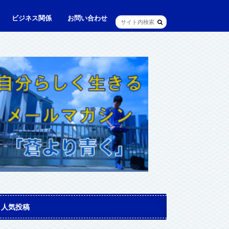
ビジネス関係
お問い合わせ
ル
ュニケーション・英語
に出られる日本人（青和人）
ビジネス・仕事
Web・IT
マインドセット・成功法則
マネジメント
資産運用・資産形成
メディア・実績
人気投稿