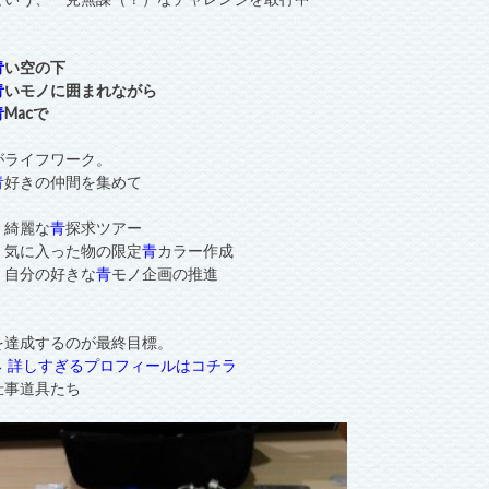
青
い空の下
青
いモノに囲まれながら
青
Macで
がライフワーク。
青
好きの仲間を集めて
・綺麗な
青
探求ツアー
・気に入った物の限定
青
カラー作成
・自分の好きな
青
モノ企画の推進
を達成するのが最終目標。
→ 詳しすぎるプロフィールはコチラ
仕事道具たち