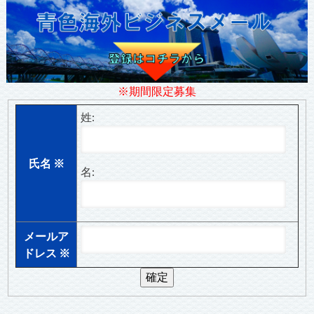
※期間限定募集
姓:
氏名
※
名:
メールア
ドレス
※