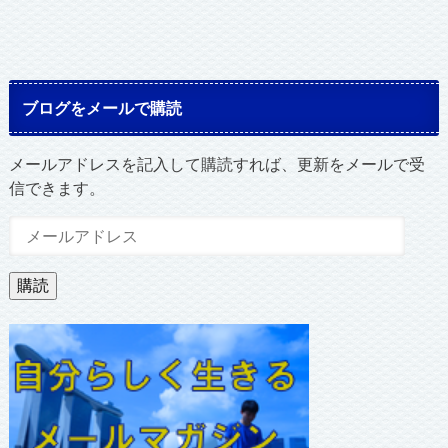
ブログをメールで購読
メールアドレスを記入して購読すれば、更新をメールで受
信できます。
メ
ー
ル
購読
ア
ド
レ
ス