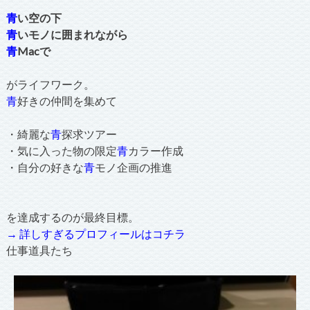
青
い空の下
青
いモノに囲まれながら
青
Macで
がライフワーク。
青
好きの仲間を集めて
・綺麗な
青
探求ツアー
・気に入った物の限定
青
カラー作成
・自分の好きな
青
モノ企画の推進
を達成するのが最終目標。
→ 詳しすぎるプロフィールはコチラ
仕事道具たち