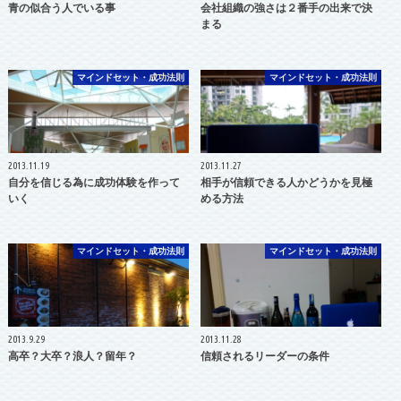
青の似合う人でいる事
会社組織の強さは２番手の出来で決
まる
マインドセット・成功法則
マインドセット・成功法則
2013.11.19
2013.11.27
自分を信じる為に成功体験を作って
相手が信頼できる人かどうかを見極
いく
める方法
マインドセット・成功法則
マインドセット・成功法則
2013.9.29
2013.11.28
高卒？大卒？浪人？留年？
信頼されるリーダーの条件