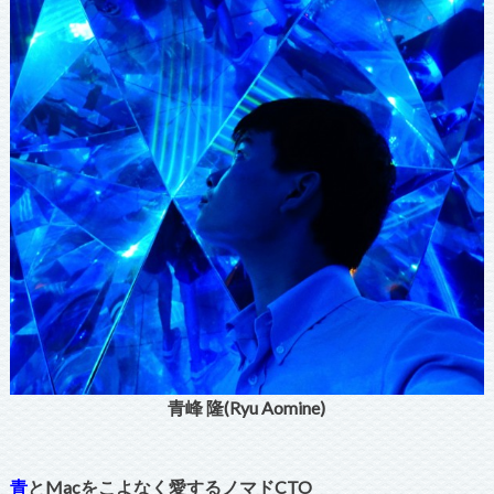
青峰 隆(Ryu Aomine)
青
とMacをこよなく愛するノマドCTO