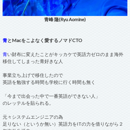
青峰 隆(Ryu Aomine)
青
とMacをこよなく愛するノマドCTO
青
い財布に変えたことがキッカケで英語力ゼロのまま海外
移住してしまった青好きな人
事業立ち上げで移住したので
英語を勉強する時間も学校に行く時間も無く
「今まで出会った中で一番英語ができない人」
のレッテルを貼られる。
元々システムエンジニアの為
足りない（というか無い）英語力をITの力を借りながら２