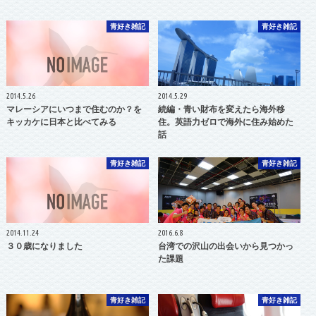
青好き雑記
青好き雑記
2014.5.26
2014.5.29
マレーシアにいつまで住むのか？を
続編・青い財布を変えたら海外移
キッカケに日本と比べてみる
住。英語力ゼロで海外に住み始めた
話
青好き雑記
青好き雑記
2014.11.24
2016.6.8
３０歳になりました
台湾での沢山の出会いから見つかっ
た課題
青好き雑記
青好き雑記