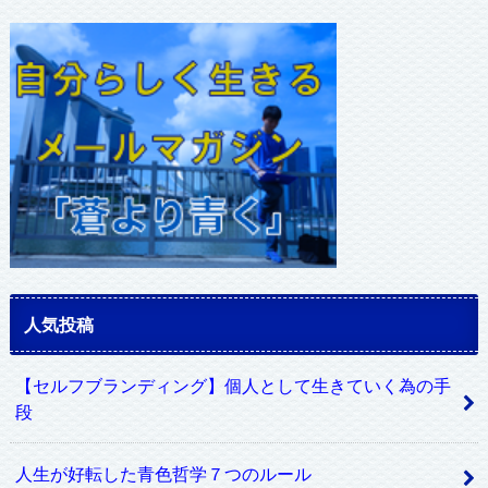
ド
レ
ス
人気投稿
【セルフブランディング】個人として生きていく為の手
段
人生が好転した青色哲学７つのルール