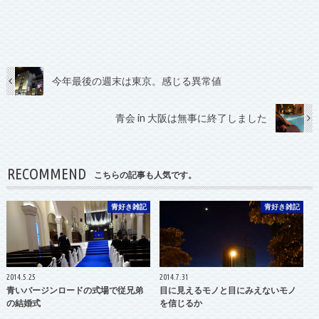
今年最後の週末は東京。感じる異常値
青会 in 大阪は無事に終了しました
RECOMMEND
こちらの記事も人気です。
青好き雑記
青好き雑記
2014.5.25
2014.7.31
青いバージンロードの式場で従兄弟
目に見えるモノと目にみえないモノ
の結婚式
を信じるか