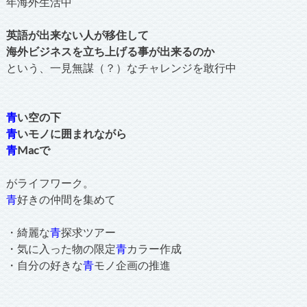
年海外生活中
英語が出来ない人が移住して
海外ビジネスを立ち上げる事が出来るのか
という、一見無謀（？）なチャレンジを敢行中
青
い空の下
青
いモノに囲まれながら
青
Macで
がライフワーク。
青
好きの仲間を集めて
・綺麗な
青
探求ツアー
・気に入った物の限定
青
カラー作成
・自分の好きな
青
モノ企画の推進