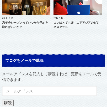
2013.12.16
2014.5.17
忘年会シーズンっていつから予約を
コレはとても楽！エアアジアのビジ
取ればいいか？
ネスクラス
ブログをメールで購読
メールアドレスを記入して購読すれば、更新をメールで受
信できます。
メ
ー
ル
購読
ア