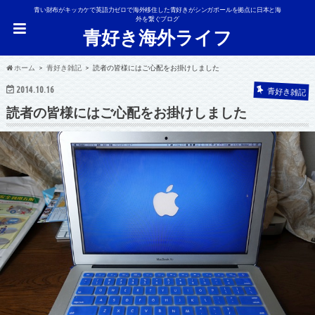
青い財布がキッカケで英語力ゼロで海外移住した青好きがシンガポールを拠点に日本と海
外を繋ぐブログ
青好き海外ライフ
ホーム
青好き雑記
読者の皆様にはご心配をお掛けしました
2014.10.16
青好き雑記
読者の皆様にはご心配をお掛けしました