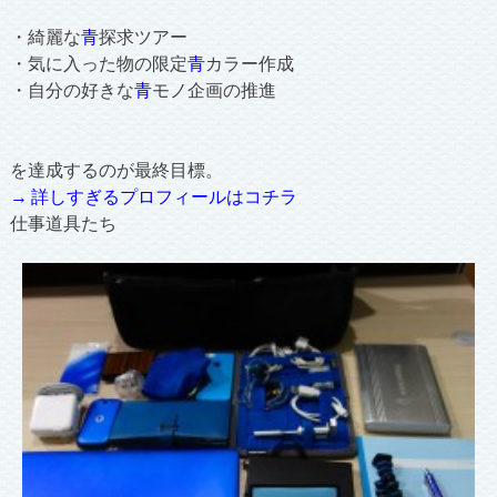
・綺麗な
青
探求ツアー
・気に入った物の限定
青
カラー作成
・自分の好きな
青
モノ企画の推進
を達成するのが最終目標。
→ 詳しすぎるプロフィールはコチラ
仕事道具たち