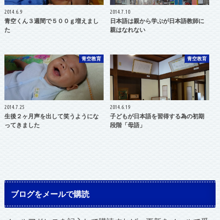
2014.6.9
2014.7.10
青空くん３週間で５００ｇ増えまし
日本語は親から学ぶが日本語教師に
た
親はなれない
青空教育
青空教育
2014.7.25
2014.6.19
生後２ヶ月声を出して笑うようにな
子どもが日本語を習得する為の初期
ってきました
段階「母語」
ブログをメールで購読