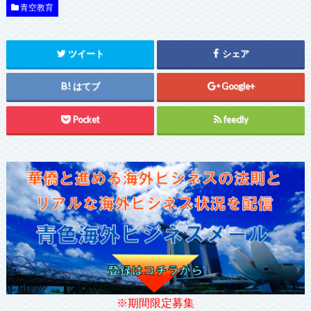
青空教育
ツイート
シェア
はてブ
Google+
Pocket
feedly
※期間限定募集