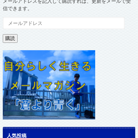
メールアドレスを記入して購読すれば、更新をメールで受
信できます。
メ
ー
ル
購読
ア
ド
レ
ス
人気投稿