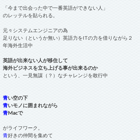
「今まで出会った中で一番英語ができない人」
のレッテルを貼られる。
元々システムエンジニアの為
足りない（というか無い）英語力をITの力を借りながら２
年海外生活中
英語が出来ない人が移住して
海外ビジネスを立ち上げる事が出来るのか
という、一見無謀（？）なチャレンジを敢行中
青
い空の下
青
いモノに囲まれながら
青
Macで
がライフワーク。
青
好きの仲間を集めて