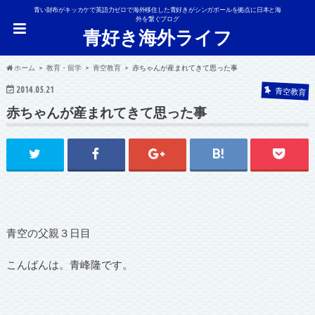
青い財布がキッカケで英語力ゼロで海外移住した青好きがシンガポールを拠点に日本と海
外を繋ぐブログ
青好き海外ライフ
ホーム
教育・留学
青空教育
赤ちゃんが産まれてきて思った事
2014.05.21
青空教育
赤ちゃんが産まれてきて思った事
青空の父親３日目
こんばんは。青峰隆です。