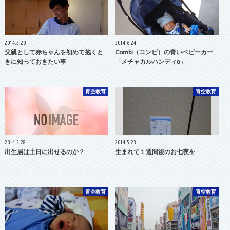
2014.5.20
2014.6.24
父親として赤ちゃんを初めて抱くと
Combi（コンビ）の青いベビーカー
きに知っておきたい事
「メチャカルハンディα」
青空教育
青空教育
2014.5.28
2014.5.23
出生届は土日に出せるのか？
生まれて１週間後のお七夜を
青空教育
青空教育