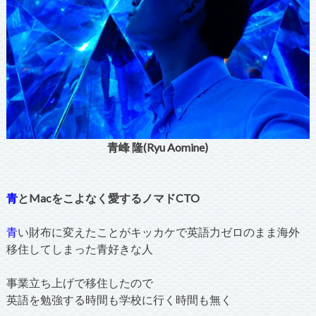
青峰 隆(Ryu Aomine)
青
とMacをこよなく愛するノマドCTO
青
い財布に変えたことがキッカケで英語力ゼロのまま海外
移住してしまった青好きな人
事業立ち上げで移住したので
英語を勉強する時間も学校に行く時間も無く