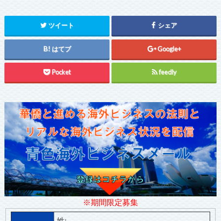
ツイート
シェア
はてブ
Google+
Pocket
feedly
※期間限定募集
姓: