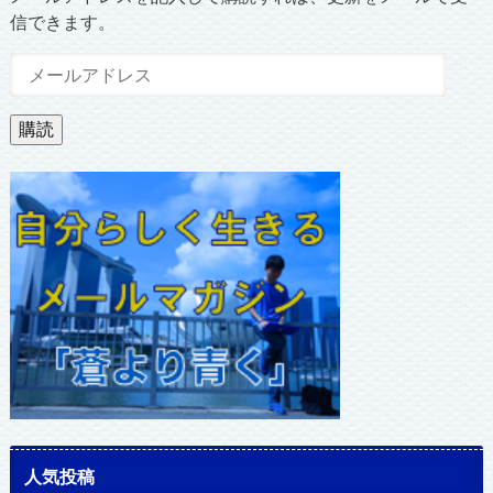
信できます。
メ
ー
ル
購読
ア
ド
レ
ス
人気投稿