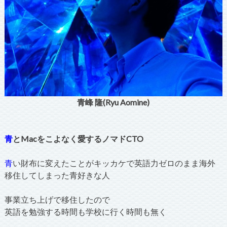
青峰 隆(Ryu Aomine)
青
とMacをこよなく愛するノマドCTO
青
い財布に変えたことがキッカケで英語力ゼロのまま海外
移住してしまった青好きな人
事業立ち上げで移住したので
英語を勉強する時間も学校に行く時間も無く