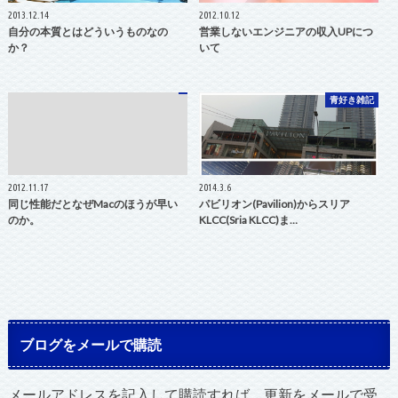
2013.12.14
2012.10.12
自分の本質とはどういうものなの
営業しないエンジニアの収入UPにつ
か？
いて
青好き雑記
2012.11.17
2014.3.6
同じ性能だとなぜMacのほうが早い
パビリオン(Pavilion)からスリア
のか。
KLCC(Sria KLCC)ま…
ブログをメールで購読
メールアドレスを記入して購読すれば、更新をメールで受