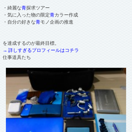
・綺麗な
青
探求ツアー
・気に入った物の限定
青
カラー作成
・自分の好きな
青
モノ企画の推進
を達成するのが最終目標。
→ 詳しすぎるプロフィールはコチラ
仕事道具たち