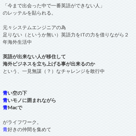
「今まで出会った中で一番英語ができない人」
のレッテルを貼られる。
元々システムエンジニアの為
足りない（というか無い）英語力をITの力を借りながら２
年海外生活中
英語が出来ない人が移住して
海外ビジネスを立ち上げる事が出来るのか
という、一見無謀（？）なチャレンジを敢行中
青
い空の下
青
いモノに囲まれながら
青
Macで
がライフワーク。
青
好きの仲間を集めて