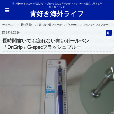
青い財布がキッカケで英語力ゼロで海外移住した青好きがシンガポールを拠点に日本と海
外を繋ぐブログ
青好き海外ライフ
ホーム
長時間書いても疲れない青いボールペン「Dr.Grip」G-specフラッシュブルー
2014.02.26
長時間書いても疲れない青いボールペン
「Dr.Grip」G-specフラッシュブルー