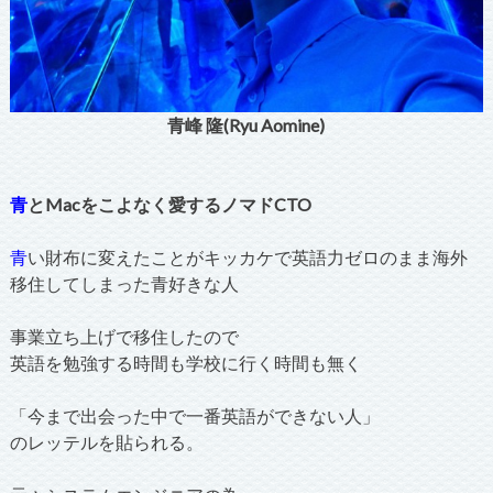
青峰 隆(Ryu Aomine)
青
とMacをこよなく愛するノマドCTO
青
い財布に変えたことがキッカケで英語力ゼロのまま海外
移住してしまった青好きな人
事業立ち上げで移住したので
英語を勉強する時間も学校に行く時間も無く
「今まで出会った中で一番英語ができない人」
のレッテルを貼られる。