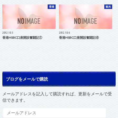
香港
観光
2012.10.3
2012.10.6
香港HSBC口座開設奮闘記①
香港HSBC口座開設奮闘記④
ブログをメールで購読
メールアドレスを記入して購読すれば、更新をメールで受
信できます。
メ
ー