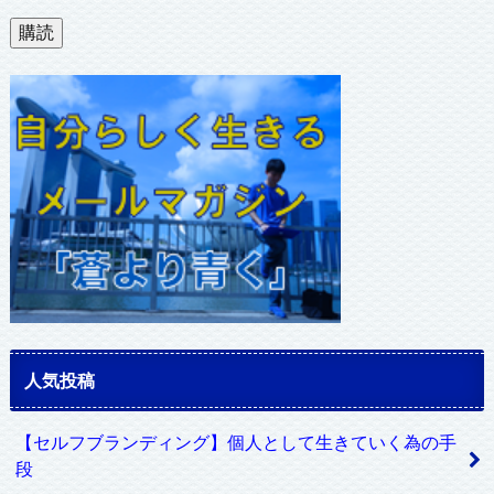
ル
購読
ア
ド
レ
ス
人気投稿
【セルフブランディング】個人として生きていく為の手
段