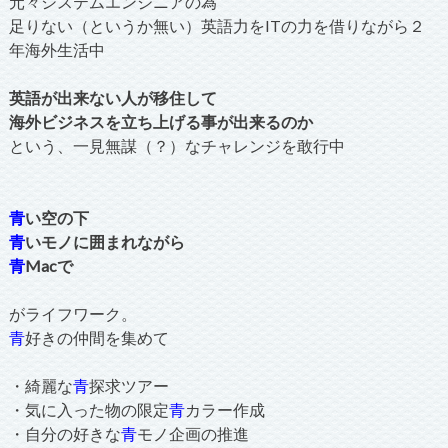
元々システムエンジニアの為
足りない（というか無い）英語力をITの力を借りながら２
年海外生活中
英語が出来ない人が移住して
海外ビジネスを立ち上げる事が出来るのか
という、一見無謀（？）なチャレンジを敢行中
青
い空の下
青
いモノに囲まれながら
青
Macで
がライフワーク。
青
好きの仲間を集めて
・綺麗な
青
探求ツアー
・気に入った物の限定
青
カラー作成
・自分の好きな
青
モノ企画の推進