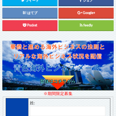
ツイート
シェア
はてブ
Google+
Pocket
feedly
※期間限定募集
姓: