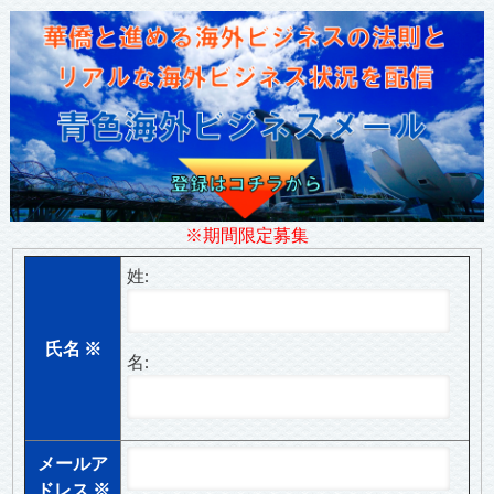
※期間限定募集
姓:
氏名
※
名:
メールア
ドレス
※