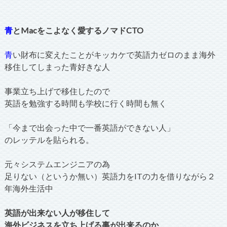
青
とMacをこよなく愛するノマドCTO
青
い財布に変えたことがキッカケで英語力ゼロのまま海外
移住してしまった青好きな人
事業立ち上げで移住したので
英語を勉強する時間も学校に行く時間も無く
「今まで出会った中で一番英語ができない人」
のレッテルを貼られる。
元々システムエンジニアの為
足りない（というか無い）英語力をITの力を借りながら２
年海外生活中
英語が出来ない人が移住して
海外ビジネスを立ち上げる事が出来るのか