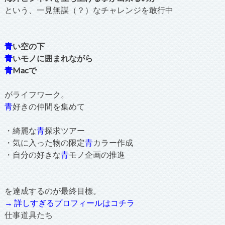
という、一見無謀（？）なチャレンジを敢行中
青
い空の下
青
いモノに囲まれながら
青
Macで
がライフワーク。
青
好きの仲間を集めて
・綺麗な
青
探求ツアー
・気に入った物の限定
青
カラー作成
・自分の好きな
青
モノ企画の推進
を達成するのが最終目標。
→ 詳しすぎるプロフィールはコチラ
仕事道具たち