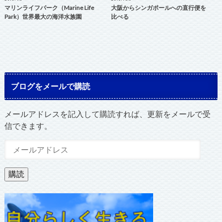
マリンライフパーク（Marine Life
大阪からシンガポールへの直行便を
Park）世界最大の海洋水族園
比べる
ブログをメールで購読
メールアドレスを記入して購読すれば、更新をメールで受
信できます。
メ
ー
ル
購読
ア
ド
レ
ス