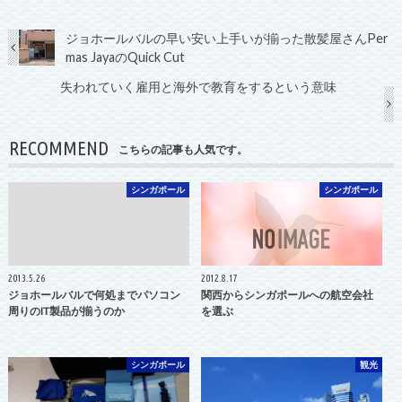
ジョホールバルの早い安い上手いが揃った散髪屋さんPer
mas JayaのQuick Cut
失われていく雇用と海外で教育をするという意味
RECOMMEND
こちらの記事も人気です。
シンガポール
シンガポール
2013.5.26
2012.8.17
ジョホールバルで何処までパソコン
関西からシンガポールへの航空会社
周りのIT製品が揃うのか
を選ぶ
シンガポール
観光