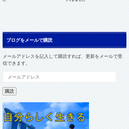
ブログをメールで購読
メールアドレスを記入して購読すれば、更新をメールで受
信できます。
メ
ー
ル
購読
ア
ド
レ
ス