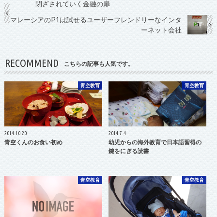
閉ざされていく金融の扉
マレーシアのP1は試せるユーザーフレンドリーなインタ
ーネット会社
RECOMMEND
こちらの記事も人気です。
青空教育
青空教育
2014.10.20
2014.7.4
青空くんのお食い初め
幼児からの海外教育で日本語習得の
鍵をにぎる読書
青空教育
青空教育