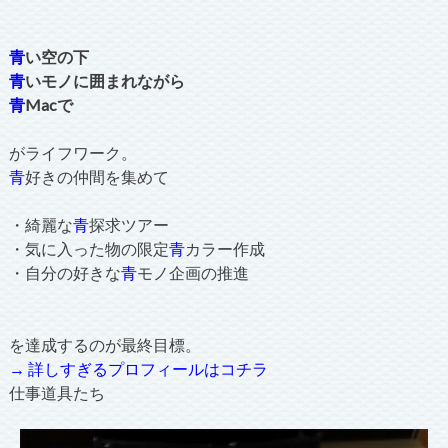
青
い空の下
青
いモノに囲まれながら
青
Macで
がライフワーク。
青
好きの仲間を集めて
・綺麗な
青
探求ツアー
・気に入った物の限定
青
カラー作成
・自分の好きな
青
モノ企画の推進
を達成するのが最終目標。
→ 詳しすぎるプロフィールはコチラ
仕事道具たち