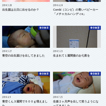
2014.5.28
2014.6.24
出生届は土日に出せるのか？
Combi（コンビ）の青いベビーカー
「メチャカルハンディα」
青空教育
青空教育
2014.5.27
2014.5.23
青空の出生届けを出してきました
生まれて１週間後のお七夜を
青空教育
青空教育
2014.6.9
2014.7.25
青空くん３週間で５００ｇ増えまし
生後２ヶ月声を出して笑うようにな
た
ってきました