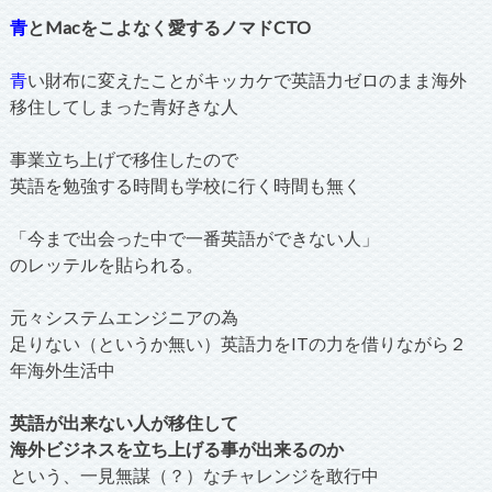
青
とMacをこよなく愛するノマドCTO
青
い財布に変えたことがキッカケで英語力ゼロのまま海外
移住してしまった青好きな人
事業立ち上げで移住したので
英語を勉強する時間も学校に行く時間も無く
「今まで出会った中で一番英語ができない人」
のレッテルを貼られる。
元々システムエンジニアの為
足りない（というか無い）英語力をITの力を借りながら２
年海外生活中
英語が出来ない人が移住して
海外ビジネスを立ち上げる事が出来るのか
という、一見無謀（？）なチャレンジを敢行中