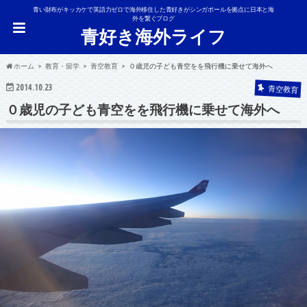
青い財布がキッカケで英語力ゼロで海外移住した青好きがシンガポールを拠点に日本と海
外を繋ぐブログ
青好き海外ライフ
ホーム
教育・留学
青空教育
０歳児の子ども青空をを飛行機に乗せて海外へ
2014.10.23
青空教育
０歳児の子ども青空をを飛行機に乗せて海外へ