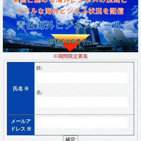
※期間限定募集
姓:
氏名
※
名:
メールア
ドレス
※