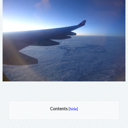
Contents
[
hide
]