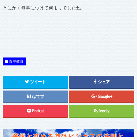
とにかく無事につけて何よりでしたね。
青空教育
ツイート
シェア
はてブ
Google+
Pocket
feedly