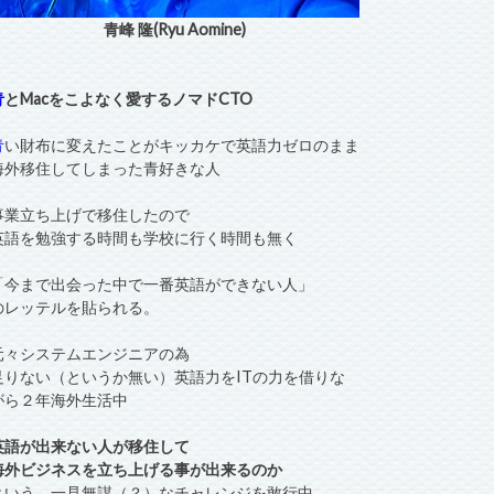
青峰 隆(Ryu Aomine)
青
とMacをこよなく愛するノマドCTO
青
い財布に変えたことがキッカケで英語力ゼロのまま
海外移住してしまった青好きな人
事業立ち上げで移住したので
英語を勉強する時間も学校に行く時間も無く
「今まで出会った中で一番英語ができない人」
のレッテルを貼られる。
元々システムエンジニアの為
足りない（というか無い）英語力をITの力を借りな
がら２年海外生活中
英語が出来ない人が移住して
海外ビジネスを立ち上げる事が出来るのか
という、一見無謀（？）なチャレンジを敢行中