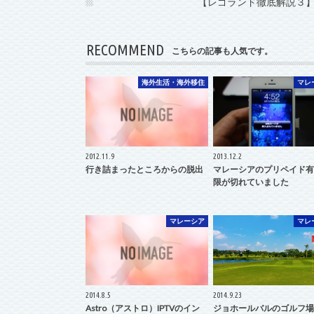
【レゴランド徹底解説３
RECOMMEND
こちらの記事も人気です。
海外生活・海外移住
マレ
2012.11.9
2013.12.2
行き詰まったところからの脱出
マレーシアのプリペイド有
限が切れていました
マレーシア
マレ
2014.8.5
2014.9.23
Astro（アストロ）IPTVのイン
ジョホールバルのゴルフ場