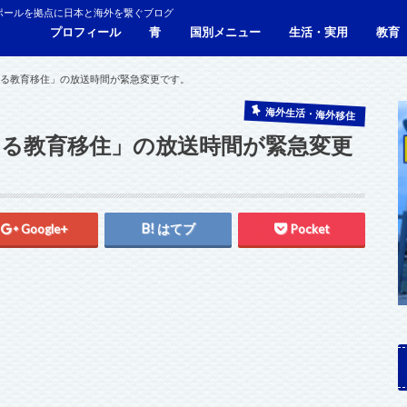
ポールを拠点に日本と海外を繋ぐブログ
プロフィール
青
国別メニュー
生活・実用
教育
青い財布の物語
人生青色（Webサイト）
シンガポール
マレーシア
カンボジア
タイ
フィリピン
ブラジル
ベトナム
香港
日本
サービス・施設
ビザ
海外生活・海外移住
ジョホールバルのホテ
観光
食事・レストラン
青色旅ノウハウ
コミ
海外
する教育移住」の放送時間が緊急変更です。
海外生活・海外移住
する教育移住」の放送時間が緊急変更
Google+
はてブ
Pocket