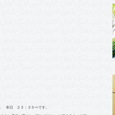
住」 本日 ２３：３５〜です。