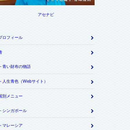
アセナビ
プロフィール
青
青い財布の物語
人生青色（Webサイト）
国別メニュー
シンガポール
マレーシア