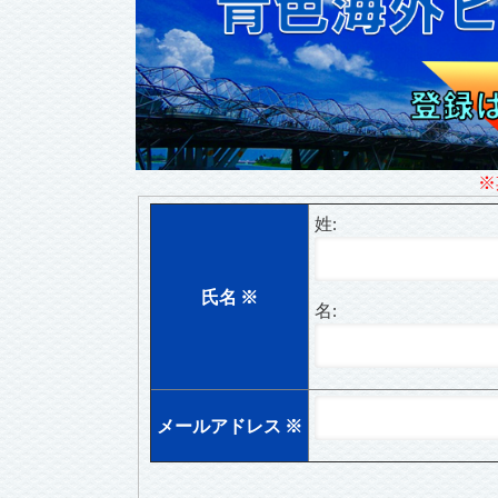
※
姓:
氏名
※
名:
メールアドレス
※