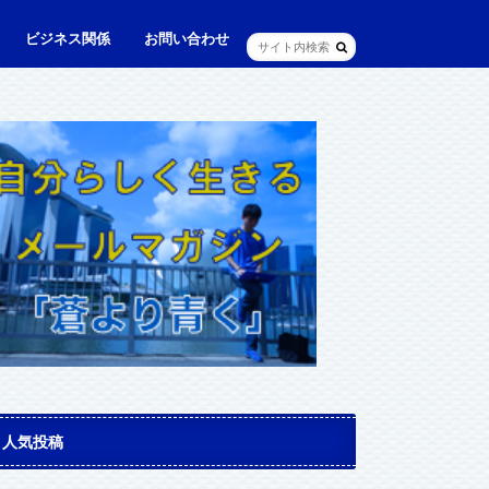
ビジネス関係
お問い合わせ
ル
ュニケーション・英語
に出られる日本人（青和人）
ビジネス・仕事
Web・IT
マインドセット・成功法則
マネジメント
資産運用・資産形成
メディア・実績
人気投稿