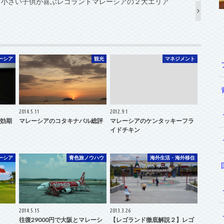
】小さい子供が喜ぶレゴランドマレーシアの２大エリア
ーシア
観光
マネジメント
2014.5.11
2012.9.1
効期
マレーシアのコタキナバル総評
マレーシアのケンタッキーフラ
イドチキン
ーシア
青色旅ノウハウ
海外生活・海外移住
2014.5.15
2013.3.26
往復29000円で大阪とマレーシ
【レゴランド徹底解説２】レゴ