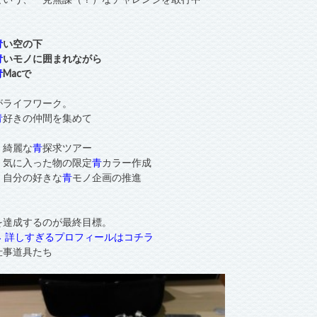
青
い空の下
青
いモノに囲まれながら
青
Macで
がライフワーク。
青
好きの仲間を集めて
・綺麗な
青
探求ツアー
・気に入った物の限定
青
カラー作成
・自分の好きな
青
モノ企画の推進
を達成するのが最終目標。
→ 詳しすぎるプロフィールはコチラ
仕事道具たち