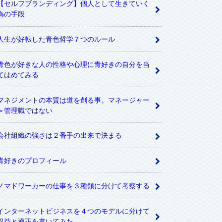
【セルフブランディング】個人として生きていく
為の手段
人生が好転した青色哲学７つのルール
青色が好きな人の性格や心理に青好きの自分を当
てはめてみる
マネジメントの本質は道を創る事。マネージャー
＝管理職ではない
会社組織の強さは２番手の出来で決まる
青好きのプロフィール
ノマドワーカーの仕事を３種類に分けて考察する
インターネットビジネスを４つのモデルに分けて
収益と適正を書いてみた