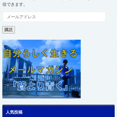
信できます。
メ
ー
ル
購読
ア
ド
レ
ス
人気投稿