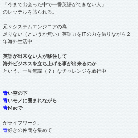
「今まで出会った中で一番英語ができない人」
のレッテルを貼られる。
元々システムエンジニアの為
足りない（というか無い）英語力をITの力を借りながら２
年海外生活中
英語が出来ない人が移住して
海外ビジネスを立ち上げる事が出来るのか
という、一見無謀（？）なチャレンジを敢行中
青
い空の下
青
いモノに囲まれながら
青
Macで
がライフワーク。
青
好きの仲間を集めて