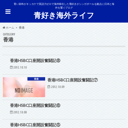
青い財布がキッカケで英語力ゼロで海外移住した青好きがシンガポールを拠点に日本と海
外を繋ぐブログ
青好き海外ライフ
ホーム
香港
CATEGORY
香港
香港
香港HSBC口座開設奮闘記⑧
2012.10.10
香港
香港HSBC口座開設奮闘記⑦
2012.10.09
香港
香港HSBC口座開設奮闘記⑥
2012.10.08
香港
香港HSBC口座開設奮闘記⑤