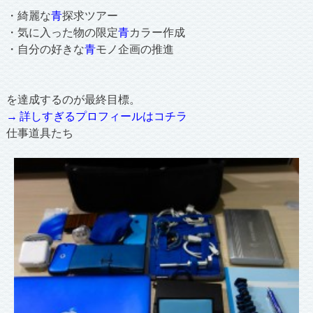
・綺麗な
青
探求ツアー
・気に入った物の限定
青
カラー作成
・自分の好きな
青
モノ企画の推進
を達成するのが最終目標。
→ 詳しすぎるプロフィールはコチラ
仕事道具たち