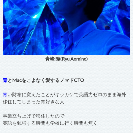
青峰 隆(Ryu Aomine)
青
とMacをこよなく愛するノマドCTO
青
い財布に変えたことがキッカケで英語力ゼロのまま海外
移住してしまった青好きな人
事業立ち上げで移住したので
英語を勉強する時間も学校に行く時間も無く