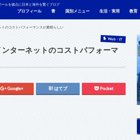
ポールを拠点に日本と海外を繋ぐブログ
プロフィール
青
国別メニュー
生活・実用
教育
青い財布の物語
人生青色（Webサイト）
シンガポール
マレーシア
カンボジア
タイ
フィリピン
ブラジル
ベトナム
香港
日本
サービス・施設
ビザ
海外生活・海外移住
ジョホールバルのホテ
観光
食事・レストラン
青色旅ノウハウ
コミ
海外
ーネットのコストパフォーマンスが素晴らしい
Web・IT
xのインターネットのコストパフォーマ
Google+
はてブ
Pocket