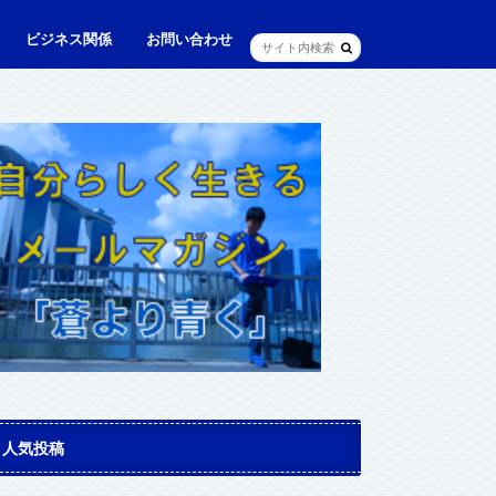
ビジネス関係
お問い合わせ
ル
ュニケーション・英語
に出られる日本人（青和人）
ビジネス・仕事
Web・IT
マインドセット・成功法則
マネジメント
資産運用・資産形成
メディア・実績
人気投稿