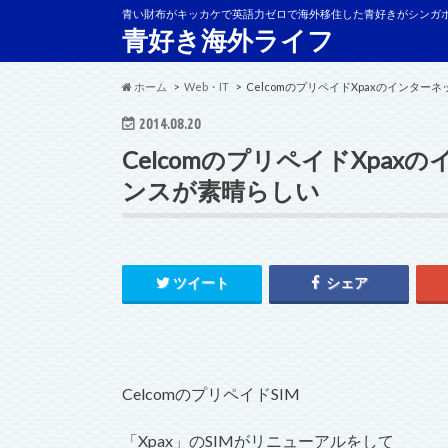
青い財布がキッカケで英語力ゼロで海外移住した青好きがシンガ
青好き海外ライフ
ホーム
Web・IT
CelcomのプリペイドXpaxのインタ
2014.08.20
CelcomのプリペイドXpa
ンスが素晴らしい
ツイート
シェア
CelcomのプリペイドSIM
「Xpax」のSIMがリニューアルをして