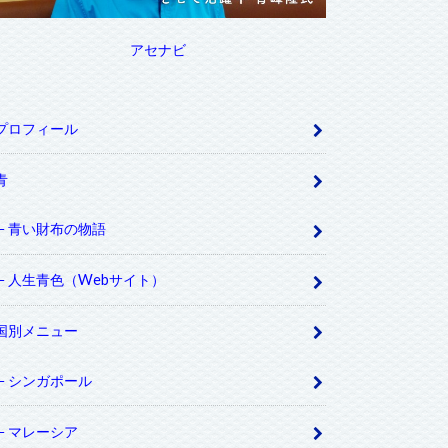
アセナビ
プロフィール
青
青い財布の物語
人生青色（Webサイト）
国別メニュー
シンガポール
マレーシア