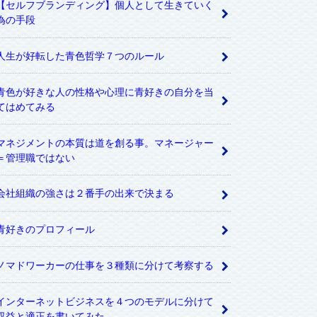
【セルフブランディング】個人として生きていく
為の手段
人生が好転した青色哲学７つのルール
青色が好きな人の性格や心理に青好きの自分を当
てはめてみる
マネジメントの本質は道を創る事。マネージャー
＝管理職ではない
会社組織の強さは２番手の出来で決まる
青好きのプロフィール
ノマドワーカーの仕事を３種類に分けて考察する
インターネットビジネスを４つのモデルに分けて
収益と適正を書いてみた