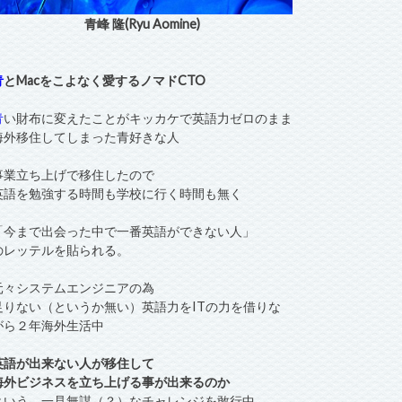
青峰 隆(Ryu Aomine)
青
とMacをこよなく愛するノマドCTO
青
い財布に変えたことがキッカケで英語力ゼロのまま
海外移住してしまった青好きな人
事業立ち上げで移住したので
英語を勉強する時間も学校に行く時間も無く
「今まで出会った中で一番英語ができない人」
のレッテルを貼られる。
元々システムエンジニアの為
足りない（というか無い）英語力をITの力を借りな
がら２年海外生活中
英語が出来ない人が移住して
海外ビジネスを立ち上げる事が出来るのか
という、一見無謀（？）なチャレンジを敢行中