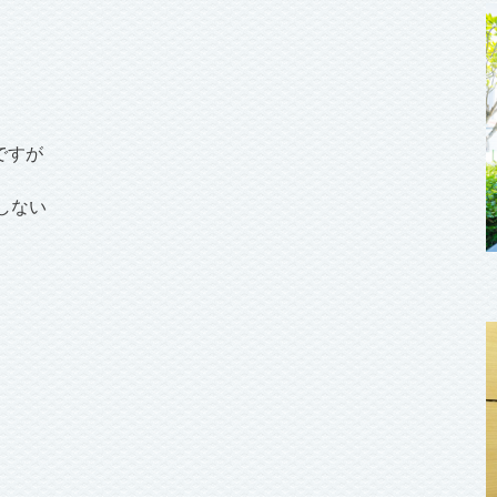
ですが
しない
。