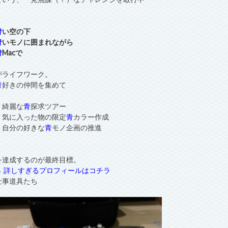
青
い空の下
青
いモノに囲まれながら
青
Macで
がライフワーク。
青
好きの仲間を集めて
・綺麗な
青
探求ツアー
・気に入った物の限定
青
カラー作成
・自分の好きな
青
モノ企画の推進
を達成するのが最終目標。
→ 詳しすぎるプロフィールはコチラ
仕事道具たち