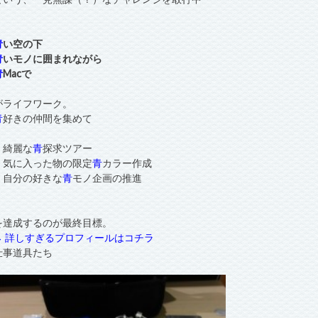
青
い空の下
青
いモノに囲まれながら
青
Macで
がライフワーク。
青
好きの仲間を集めて
・綺麗な
青
探求ツアー
・気に入った物の限定
青
カラー作成
・自分の好きな
青
モノ企画の推進
を達成するのが最終目標。
→ 詳しすぎるプロフィールはコチラ
仕事道具たち