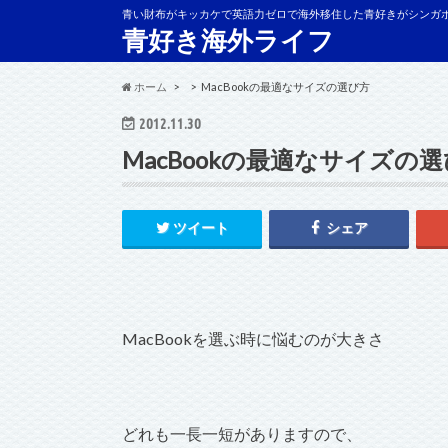
青い財布がキッカケで英語力ゼロで海外移住した青好きがシンガ
青好き海外ライフ
ホーム
MacBookの最適なサイズの選び方
2012.11.30
MacBookの最適なサイズの
ツイート
シェア
MacBookを選ぶ時に悩むのが大きさ
どれも一長一短がありますので、