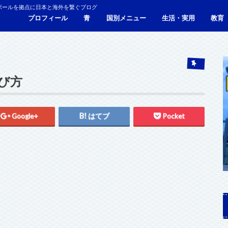
ポールを拠点に日本と海外を繋ぐブログ
プロフィール
青
国別メニュー
生活・実用
教育
青い財布の物語
人生青色（Webサイト）
シンガポール
マレーシア
カンボジア
タイ
フィリピン
ブラジル
ベトナム
香港
日本
サービス・施設
ビザ
海外生活・海外移住
ジョホールバルのホテ
観光
食事・レストラン
青色旅ノウハウ
コミ
海外
選び方
Google+
はてブ
Pocket