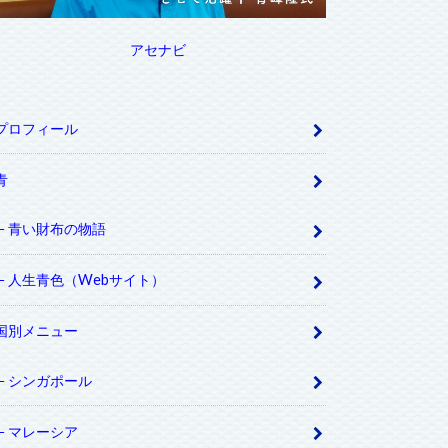
アセナビ
プロフィール
青
青い財布の物語
人生青色（Webサイト）
国別メニュー
シンガポール
マレーシア