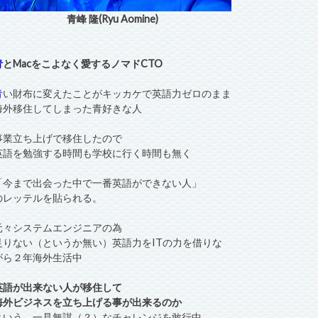
青峰 隆(Ryu Aomine)
青
とMacをこよなく愛するノマドCTO
青
い財布に変えたことがキッカケで英語力ゼロのまま
海外移住してしまった青好きな人
事業立ち上げで移住したので
英語を勉強する時間も学校に行く時間も無く
「今まで出会った中で一番英語ができない人」
のレッテルを貼られる。
元々システムエンジニアの為
足りない（というか無い）英語力をITの力を借りな
がら２年海外生活中
英語が出来ない人が移住して
海外ビジネスを立ち上げる事が出来るのか
という、一見無謀（？）なチャレンジを敢行中