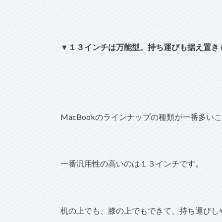
▼１３インチは万能型。持ち運びも据え置き
MacBookのラインナップの種類が一番多い
一番汎用性の高いのは１３インチです。
机の上でも、膝の上でもできて、持ち運びし