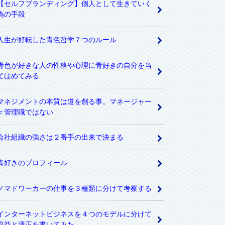
【セルフブランディング】個人として生きていく
為の手段
人生が好転した青色哲学７つのルール
青色が好きな人の性格や心理に青好きの自分を当
てはめてみる
マネジメントの本質は道を創る事。マネージャー
＝管理職ではない
会社組織の強さは２番手の出来で決まる
青好きのプロフィール
ノマドワーカーの仕事を３種類に分けて考察する
インターネットビジネスを４つのモデルに分けて
収益と適正を書いてみた