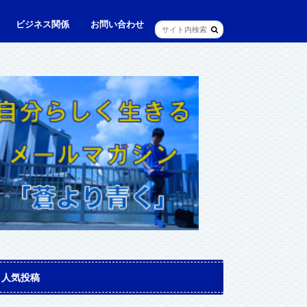
ビジネス関係
お問い合わせ
ル
ュニケーション・英語
に出られる日本人（青和人）
ビジネス・仕事
Web・IT
マインドセット・成功法則
マネジメント
資産運用・資産形成
メディア・実績
人気投稿