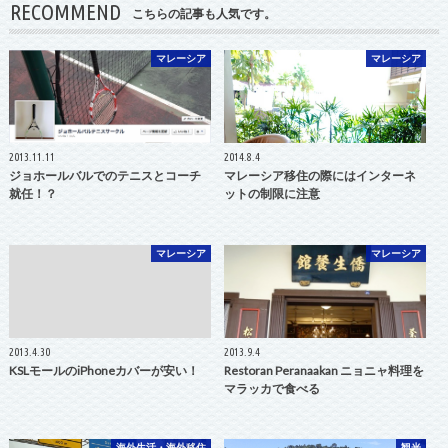
RECOMMEND
こちらの記事も人気です。
マレーシア
マレーシア
2013.11.11
2014.8.4
ジョホールバルでのテニスとコーチ
マレーシア移住の際にはインターネ
就任！？
ットの制限に注意
マレーシア
マレーシア
2013.4.30
2013.9.4
KSLモールのiPhoneカバーが安い！
Restoran Peranaakan ニョニャ料理を
マラッカで食べる
海外生活・海外移住
観光