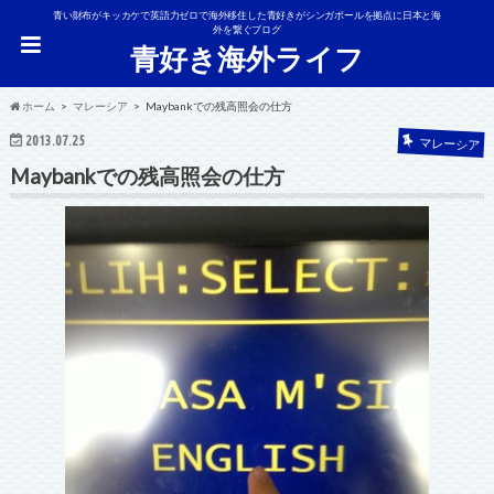
青い財布がキッカケで英語力ゼロで海外移住した青好きがシンガポールを拠点に日本と海
外を繋ぐブログ
青好き海外ライフ
ホーム
マレーシア
Maybankでの残高照会の仕方
2013.07.25
マレーシア
Maybankでの残高照会の仕方