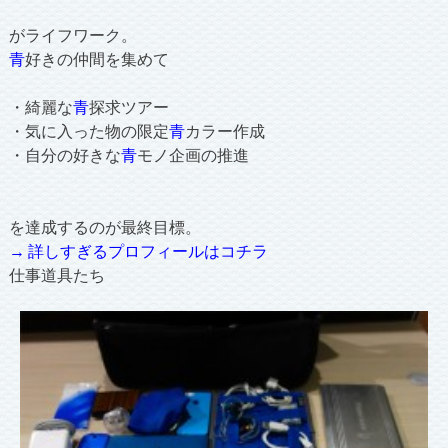
がライフワーク。
青
好きの仲間を集めて
・綺麗な
青
探求ツアー
・気に入った物の限定
青
カラー作成
・自分の好きな
青
モノ企画の推進
を達成するのが最終目標。
→ 詳しすぎるプロフィールはコチラ
仕事道具たち