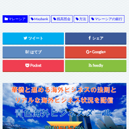
マレーシア
Maybank
残高照会
方法
マレーシアの銀行
ツイート
シェア
はてブ
Google+
Pocket
feedly