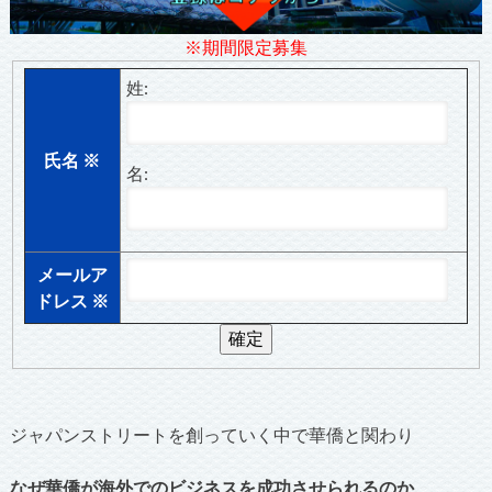
※期間限定募集
姓:
氏名
※
名:
メールア
ドレス
※
ジャパンストリートを創っていく中で華僑と関わり
なぜ華僑が海外でのビジネスを成功させられるのか