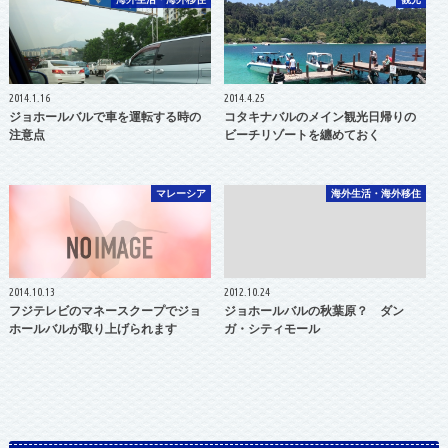
2014.1.16
2014.4.25
ジョホールバルで車を運転する時の
コタキナバルのメイン観光日帰りの
注意点
ビーチリゾートを纏めておく
マレーシア
海外生活・海外移住
2014.10.13
2012.10.24
フジテレビのマネースクープでジョ
ジョホールバルの秋葉原？ ダン
ホールバルが取り上げられます
ガ・シティモール