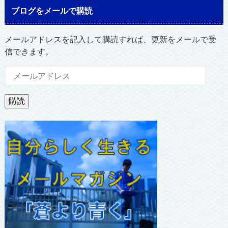
ブログをメールで購読
メールアドレスを記入して購読すれば、更新をメールで受
信できます。
メ
ー
ル
購読
ア
ド
レ
ス