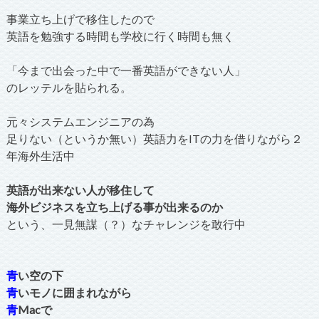
事業立ち上げで移住したので
英語を勉強する時間も学校に行く時間も無く
「今まで出会った中で一番英語ができない人」
のレッテルを貼られる。
元々システムエンジニアの為
足りない（というか無い）英語力をITの力を借りながら２
年海外生活中
英語が出来ない人が移住して
海外ビジネスを立ち上げる事が出来るのか
という、一見無謀（？）なチャレンジを敢行中
青
い空の下
青
いモノに囲まれながら
青
Macで