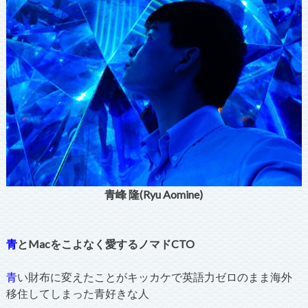
青峰 隆(Ryu Aomine)
青
とMacをこよなく愛するノマドCTO
青
い財布に変えたことがキッカケで英語力ゼロのまま海外
移住してしまった青好きな人