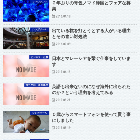
マネジメント
２年ぶりの青色ノマド帰国とフェアな募
集
2016.04.19
シンガポール
出ている杭を打とうとする人がいる理由
とその青い対処法
2016.02.09
ビジネス・仕事
日本とマレーシアを繋ぐ仕事をしていま
す
2015.06.13
海外生活・海外移住
英語も出来ないのになぜ海外に出られた
のか？という理由を考えてみる
2015.03.27
シンガポール
０歳からスマートフォンを使って貰う事
にしました
2015.03.19