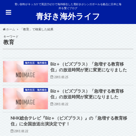
青い財布がキッカケで英語力ゼロで海外移住した青好きがシンガポールを拠点に日本と海
外を繋ぐブログ
青好き海外ライフ
ホーム
「教育」で検索した結果
キーワード
教育
海外生活・海外移住
Biz＋（ビズプラス）「急増する教育移
住」の放送時間が更に変更になりました
2013.03.25
海外生活・海外移住
Biz＋（ビズプラス）「急増する教育移
住」の放送時間が変更になりました
2013.03.22
海外生活・海外移住
NHK総合テレビ『Biz＋（ビズプラス）』の「急増する教育移
住」に全国放送出演決定です！
2013.03.22