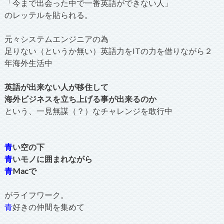
「今まで出会った中で一番英語ができない人」
のレッテルを貼られる。
元々システムエンジニアの為
足りない（というか無い）英語力をITの力を借りながら２
年海外生活中
英語が出来ない人が移住して
海外ビジネスを立ち上げる事が出来るのか
という、一見無謀（？）なチャレンジを敢行中
青
い空の下
青
いモノに囲まれながら
青
Macで
がライフワーク。
青
好きの仲間を集めて