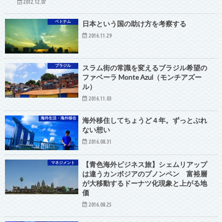
2012.12.07
ベトナム
日本という国の助け方を考察する
2016.11.29
ブラジル
スラム街の常識を変えるブラジル希望の
ファベーラ Monte Azul（モンチアズー
ル）
2016.11.03
海外生活・海外移住
海外移住してちょうど４年。ずっとぶれ
ない想い
2016.08.31
マネジメント
【青色海外ビジネス旅】シェムリアップ
は違うカンボジアのプノンペン 富裕層
が大移動するドーナツ化現象と上がる地
価
2016.08.25