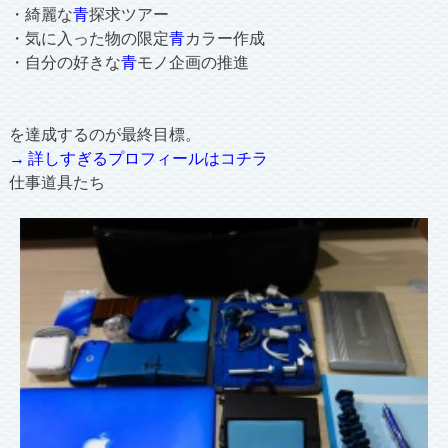
・綺麗な
青
探求ツアー
・気に入った物の限定
青
カラー作成
・自分の好きな
青
モノ企画の推進
を達成するのが最終目標。
→ 詳しすぎるプロフィールはコチラ
仕事道具たち