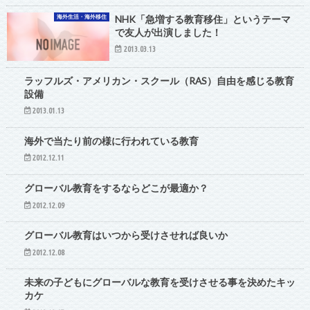
海外生活・海外移住
NHK「急増する教育移住」というテーマ
で友人が出演しました！
2013.03.13
教育・留学
ラッフルズ・アメリカン・スクール（RAS）自由を感じる教育
設備
2013.01.13
海外で当たり前の様に行われている教育
2012.12.11
教育・留学
グローバル教育をするならどこが最適か？
2012.12.09
グローバル教育はいつから受けさせれば良いか
2012.12.08
未来の子どもにグローバルな教育を受けさせる事を決めたキッ
カケ