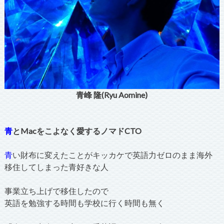
青峰 隆(Ryu Aomine)
青
とMacをこよなく愛するノマドCTO
青
い財布に変えたことがキッカケで英語力ゼロのまま海外
移住してしまった青好きな人
事業立ち上げで移住したので
英語を勉強する時間も学校に行く時間も無く