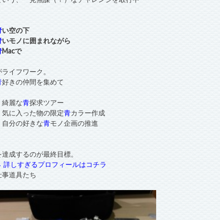
青
い空の下
青
いモノに囲まれながら
青
Macで
がライフワーク。
青
好きの仲間を集めて
・綺麗な
青
探求ツアー
・気に入った物の限定
青
カラー作成
・自分の好きな
青
モノ企画の推進
を達成するのが最終目標。
→ 詳しすぎるプロフィールはコチラ
仕事道具たち