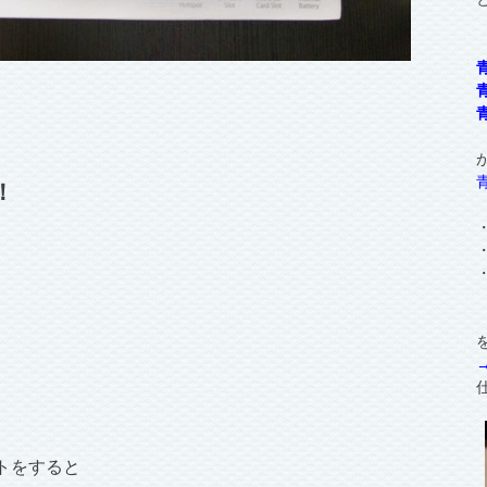
！
トをすると