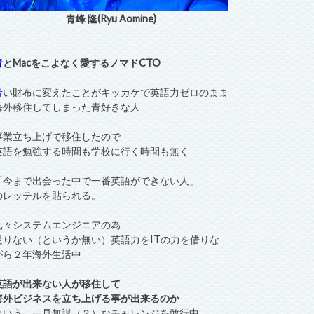
青峰 隆(Ryu Aomine)
青
とMacをこよなく愛するノマドCTO
青
い財布に変えたことがキッカケで英語力ゼロのまま
海外移住してしまった青好きな人
事業立ち上げで移住したので
英語を勉強する時間も学校に行く時間も無く
「今まで出会った中で一番英語ができない人」
のレッテルを貼られる。
元々システムエンジニアの為
足りない（というか無い）英語力をITの力を借りな
がら２年海外生活中
英語が出来ない人が移住して
海外ビジネスを立ち上げる事が出来るのか
という、一見無謀（？）なチャレンジを敢行中