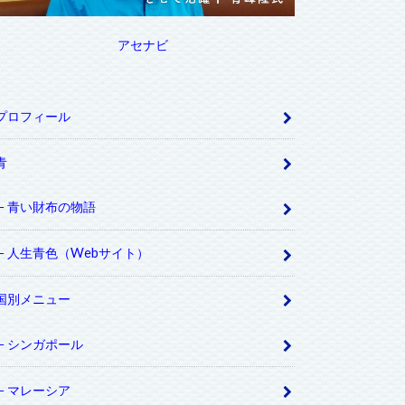
アセナビ
プロフィール
青
青い財布の物語
人生青色（Webサイト）
国別メニュー
シンガポール
マレーシア