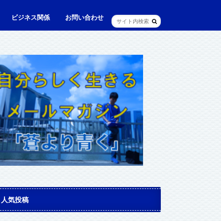
ビジネス関係
お問い合わせ
ル
ュニケーション・英語
に出られる日本人（青和人）
ビジネス・仕事
Web・IT
マインドセット・成功法則
マネジメント
資産運用・資産形成
メディア・実績
人気投稿