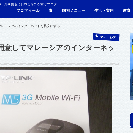
ポールを拠点に日本と海外を繋ぐブログ
プロフィール
青
国別メニュー
生活・実用
教育
青い財布の物語
人生青色（Webサイト）
シンガポール
マレーシア
カンボジア
タイ
フィリピン
ブラジル
ベトナム
香港
日本
サービス・施設
ビザ
海外生活・海外移住
ジョホールバルのホテ
観光
食事・レストラン
青色旅ノウハウ
コミ
海外
てマレーシアのインターネットを格安にする
マレーシア
iを用意してマレーシアのインターネッ