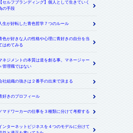
【セルフブランディング】個人として生きていく
為の手段
人生が好転した青色哲学７つのルール
青色が好きな人の性格や心理に青好きの自分を当
てはめてみる
マネジメントの本質は道を創る事。マネージャー
＝管理職ではない
会社組織の強さは２番手の出来で決まる
青好きのプロフィール
ノマドワーカーの仕事を３種類に分けて考察する
インターネットビジネスを４つのモデルに分けて
収益と適正を書いてみた