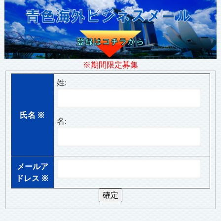
※期間限定募集
姓:
氏名
※
名:
メールア
ドレス
※