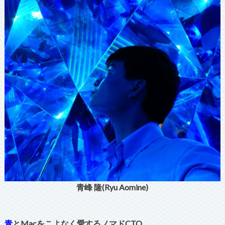
青峰 隆(Ryu Aomine)
青
とMacをこよなく愛するノマドCTO