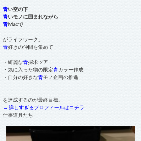
青
い空の下
青
いモノに囲まれながら
青
Macで
がライフワーク。
青
好きの仲間を集めて
・綺麗な
青
探求ツアー
・気に入った物の限定
青
カラー作成
・自分の好きな
青
モノ企画の推進
を達成するのが最終目標。
→ 詳しすぎるプロフィールはコチラ
仕事道具たち