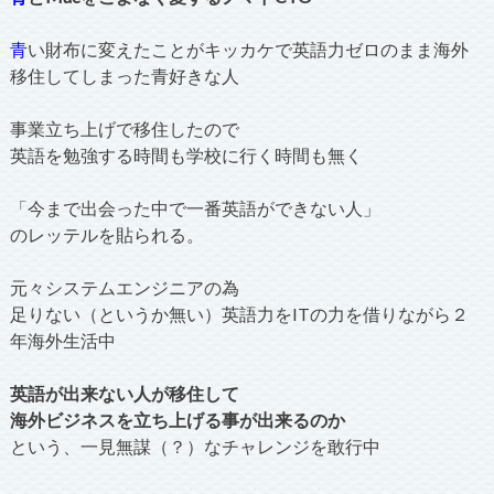
青
い財布に変えたことがキッカケで英語力ゼロのまま海外
移住してしまった青好きな人
事業立ち上げで移住したので
英語を勉強する時間も学校に行く時間も無く
「今まで出会った中で一番英語ができない人」
のレッテルを貼られる。
元々システムエンジニアの為
足りない（というか無い）英語力をITの力を借りながら２
年海外生活中
英語が出来ない人が移住して
海外ビジネスを立ち上げる事が出来るのか
という、一見無謀（？）なチャレンジを敢行中