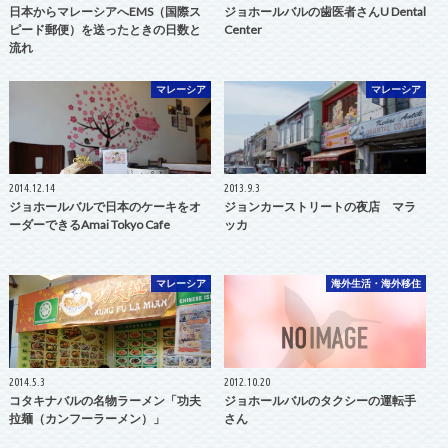
日本からマレーシアへEMS（国際ス
ジョホールバルの歯医者さんU Dental
ピード郵便）を送ったときの日数と
Center
流れ
マレーシア
マレーシア
2014.12.14
2013.9.3
ジョホールバルで日本のケーキをオ
ジョンカーストリートの夜店 マラ
ーダーできるAmai Tokyo Cafe
ッカ
マレーシア
海外生活・海外移住
2014.5.3
2012.10.20
コタキナバルの名物ラーメン「功夫
ジョホールバルのタクシーの運転手
拉麺（カンフーラーメン）」
さん