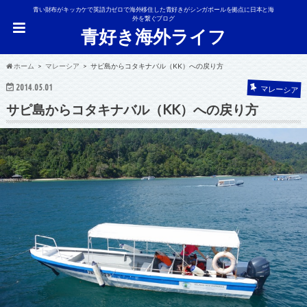
青い財布がキッカケで英語力ゼロで海外移住した青好きがシンガポールを拠点に日本と海
外を繋ぐブログ
青好き海外ライフ
ホーム
マレーシア
サピ島からコタキナバル（KK）への戻り方
2014.05.01
マレーシア
サピ島からコタキナバル（KK）への戻り方