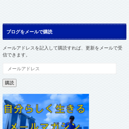
ブログをメールで購読
メールアドレスを記入して購読すれば、更新をメールで受
信できます。
メ
ー
ル
購読
ア
ド
レ
ス