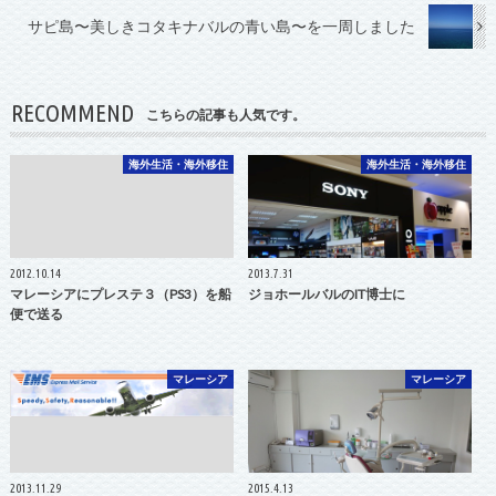
サピ島〜美しきコタキナバルの青い島〜を一周しました
RECOMMEND
こちらの記事も人気です。
海外生活・海外移住
海外生活・海外移住
2012.10.14
2013.7.31
マレーシアにプレステ３（PS3）を船
ジョホールバルのIT博士に
便で送る
マレーシア
マレーシア
2013.11.29
2015.4.13