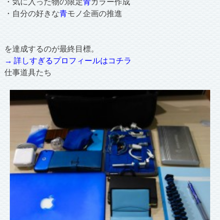
・気に入った物の限定
青
カラー作成
・自分の好きな
青
モノ企画の推進
を達成するのが最終目標。
→ 詳しすぎるプロフィールはコチラ
仕事道具たち