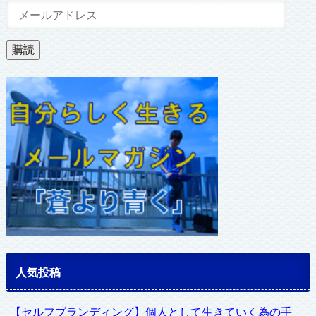
メ
ー
ル
購読
ア
ド
レ
ス
人気投稿
【セルフブランディング】個人として生きていく為の手