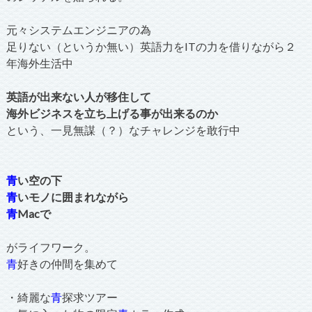
元々システムエンジニアの為
足りない（というか無い）英語力をITの力を借りながら２
年海外生活中
英語が出来ない人が移住して
海外ビジネスを立ち上げる事が出来るのか
という、一見無謀（？）なチャレンジを敢行中
青
い空の下
青
いモノに囲まれながら
青
Macで
がライフワーク。
青
好きの仲間を集めて
・綺麗な
青
探求ツアー