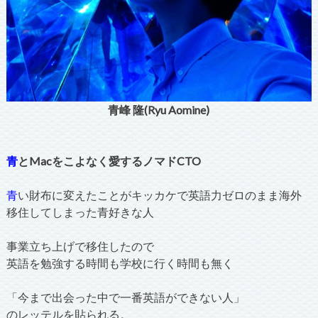
青峰 隆(Ryu Aomine)
青
とMacをこよなく愛するノマドCTO
青
い財布に変えたことがキッカケで英語力ゼロのまま海外
移住してしまった青好きな人
事業立ち上げで移住したので
英語を勉強する時間も学校に行く時間も無く
「今まで出会った中で一番英語ができない人」
のレッテルを貼られる。