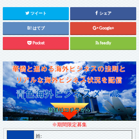
ツイート
シェア
はてブ
Google+
Pocket
feedly
※期間限定募集
姓: