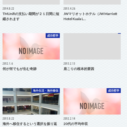
2014.8.22
2013.4.26
TMUnifiの支払い期間が２１日間に短
JWマリオットホテル（JW Marriott
縮されます
Hotel Kuala L…
成功哲学
2012.1.6
2013.2.13
何が何でもが生む奇跡
肩こりの根本的要因
海外生活・海外移住
成功哲学
2013.8.22
2012.2.14
海外へ移住するという選択を振り返
20代の平均年収