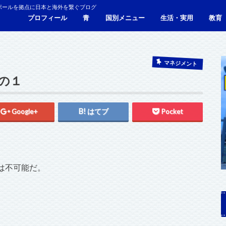
ポールを拠点に日本と海外を繋ぐブログ
プロフィール
青
国別メニュー
生活・実用
教育
青い財布の物語
人生青色（Webサイト）
シンガポール
マレーシア
カンボジア
タイ
フィリピン
ブラジル
ベトナム
香港
日本
サービス・施設
ビザ
海外生活・海外移住
ジョホールバルのホテ
観光
食事・レストラン
青色旅ノウハウ
コミ
海外
マネジメント
の１
Google+
はてブ
Pocket
は不可能だ。