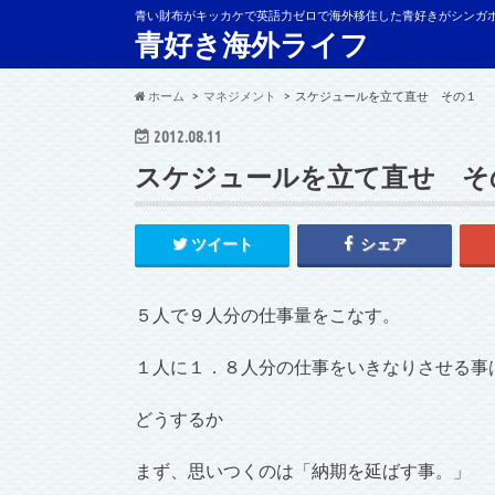
青い財布がキッカケで英語力ゼロで海外移住した青好きがシンガ
青好き海外ライフ
ホーム
マネジメント
スケジュールを立て直せ その１
2012.08.11
スケジュールを立て直せ そ
ツイート
シェア
５人で９人分の仕事量をこなす。
１人に１．８人分の仕事をいきなりさせる事
どうするか
まず、思いつくのは「納期を延ばす事。」