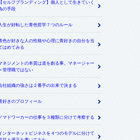
【セルフブランディング】個人として生きていく
為の手段
人生が好転した青色哲学７つのルール
青色が好きな人の性格や心理に青好きの自分を当
てはめてみる
マネジメントの本質は道を創る事。マネージャー
＝管理職ではない
会社組織の強さは２番手の出来で決まる
青好きのプロフィール
ノマドワーカーの仕事を３種類に分けて考察する
インターネットビジネスを４つのモデルに分けて
収益と適正を書いてみた