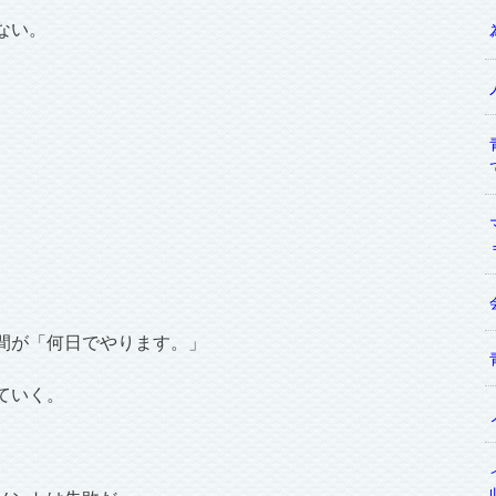
ない。
間が「何日でやります。」
ていく。