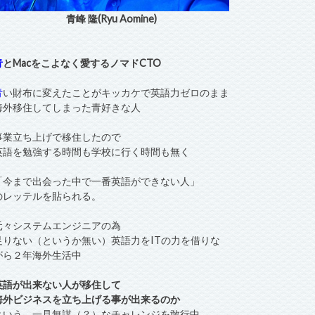
青峰 隆(Ryu Aomine)
青
とMacをこよなく愛するノマドCTO
青
い財布に変えたことがキッカケで英語力ゼロのまま
海外移住してしまった青好きな人
事業立ち上げで移住したので
英語を勉強する時間も学校に行く時間も無く
「今まで出会った中で一番英語ができない人」
のレッテルを貼られる。
元々システムエンジニアの為
足りない（というか無い）英語力をITの力を借りな
がら２年海外生活中
英語が出来ない人が移住して
海外ビジネスを立ち上げる事が出来るのか
という、一見無謀（？）なチャレンジを敢行中