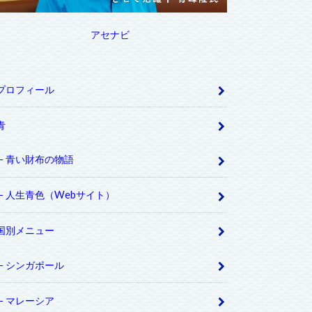
アセナビ
プロフィール
青
青い財布の物語
人生青色（Webサイト）
国別メニュー
シンガポール
マレーシア