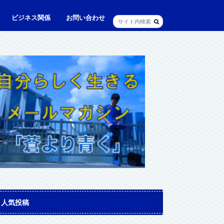
ビジネス関係
お問い合わせ
ル
ュニケーション・英語
に出られる日本人（青和人）
ビジネス・仕事
Web・IT
マインドセット・成功法則
マネジメント
資産運用・資産形成
メディア・実績
人気投稿