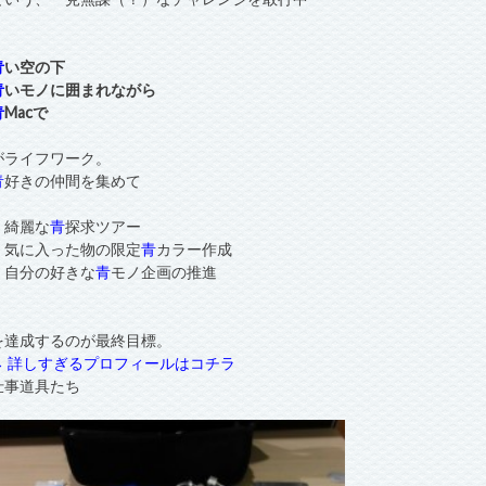
青
い空の下
青
いモノに囲まれながら
青
Macで
がライフワーク。
青
好きの仲間を集めて
・綺麗な
青
探求ツアー
・気に入った物の限定
青
カラー作成
・自分の好きな
青
モノ企画の推進
を達成するのが最終目標。
→ 詳しすぎるプロフィールはコチラ
仕事道具たち