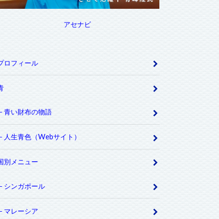
アセナビ
プロフィール
青
青い財布の物語
人生青色（Webサイト）
国別メニュー
シンガポール
マレーシア