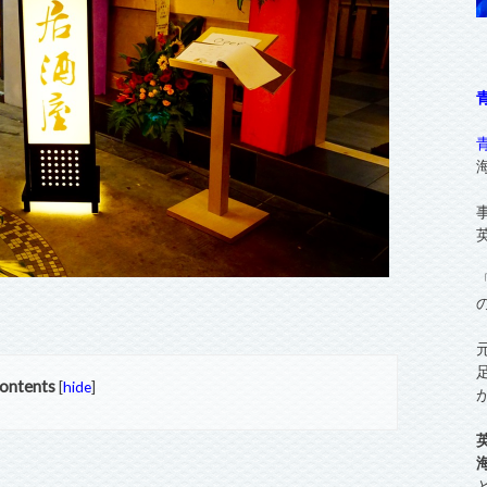
ontents
[
hide
]