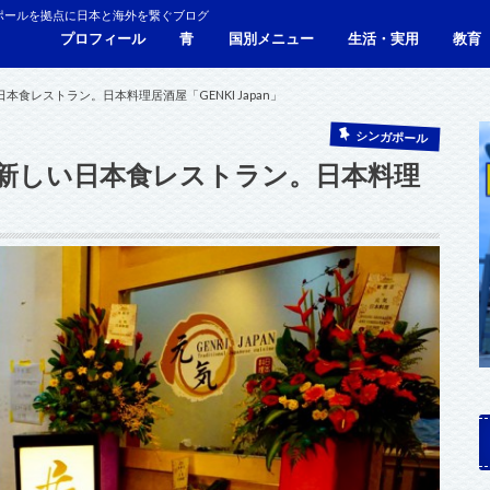
ポールを拠点に日本と海外を繋ぐブログ
プロフィール
青
国別メニュー
生活・実用
教育
青い財布の物語
人生青色（Webサイト）
シンガポール
マレーシア
カンボジア
タイ
フィリピン
ブラジル
ベトナム
香港
日本
サービス・施設
ビザ
海外生活・海外移住
ジョホールバルのホテ
観光
食事・レストラン
青色旅ノウハウ
コミ
海外
食レストラン。日本料理居酒屋「GENKI Japan」
シンガポール
新しい日本食レストラン。日本料理