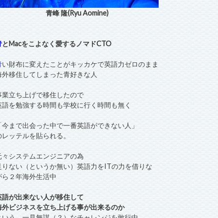
青峰 隆(Ryu Aomine)
青
とMacをこよなく愛するノマドCTO
青
い財布に変えたことがキッカケで英語力ゼロのまま
海外移住してしまった青好きな人
事業立ち上げで移住したので
英語を勉強する時間も学校に行く時間も無く
「今まで出会った中で一番英語ができない人」
のレッテルを貼られる。
元々システムエンジニアの為
足りない（というか無い）英語力をITの力を借りな
がら２年海外生活中
英語が出来ない人が移住して
海外ビジネスを立ち上げる事が出来るのか
という、一見無謀（？）なチャレンジを敢行中