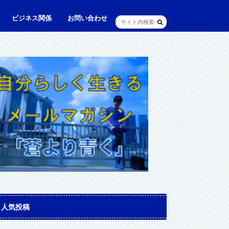
ビジネス関係
お問い合わせ
ル
ュニケーション・英語
に出られる日本人（青和人）
ビジネス・仕事
Web・IT
マインドセット・成功法則
マネジメント
資産運用・資産形成
メディア・実績
人気投稿