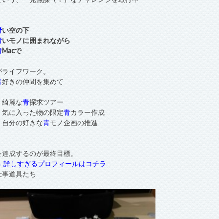
青
い空の下
青
いモノに囲まれながら
青
Macで
がライフワーク。
青
好きの仲間を集めて
・綺麗な
青
探求ツアー
・気に入った物の限定
青
カラー作成
・自分の好きな
青
モノ企画の推進
を達成するのが最終目標。
→ 詳しすぎるプロフィールはコチラ
仕事道具たち