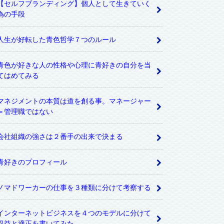
【セルフブランディング】個人として生きていく
為の手段
人生が好転した青色哲学７つのルール
青色が好きな人の性格や心理に青好きの自分を当
てはめてみる
マネジメントの本質は道を創る事。マネージャー
＝管理職ではない
会社組織の強さは２番手の出来で決まる
青好きのプロフィール
ノマドワーカーの仕事を３種類に分けて考察する
インターネットビジネスを４つのモデルに分けて
収益と適正を書いてみた