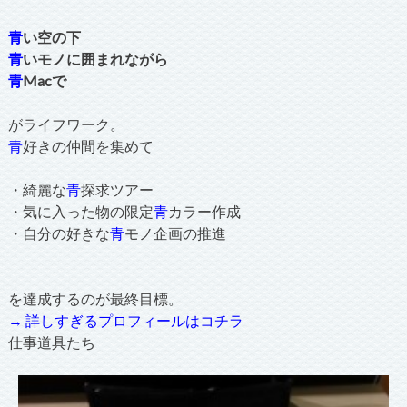
青
い空の下
青
いモノに囲まれながら
青
Macで
がライフワーク。
青
好きの仲間を集めて
・綺麗な
青
探求ツアー
・気に入った物の限定
青
カラー作成
・自分の好きな
青
モノ企画の推進
を達成するのが最終目標。
→ 詳しすぎるプロフィールはコチラ
仕事道具たち