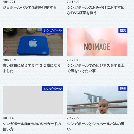
2014.9.24
2014.4.20
ジョホールバルで名刺を印刷する
シンガポールのおみやげにおすすめ
なTWG紅茶を買う
シンガポール
観光
2016.11.24
2015.2.4
青い財布に変えて５年 ３２歳になり
シンガポールでのビジネスをする上
ました
で気をつけたい事
シンガポール
観光
2013.1.6
2015.2.22
シンガポールStarHubのSIMカードの
シンガポールとジョホールバルの違
使い方
い