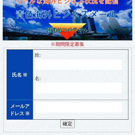
※期間限定募集
姓:
氏名
※
名:
メールア
ドレス
※