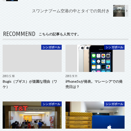
スワンナプーム空港の中とタイでの気付き
RECOMMEND
こちらの記事も人気です。
シンガポール
シンガポール
2013.5.18
2013.9.11
Bugis（ブギス）が楽園な理由（ワ
iPhone5sが発表。マレーシアでの発
ケ）
売日は？
シンガポール
シンガポール