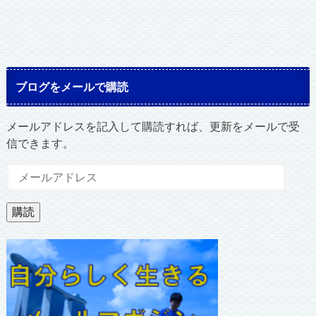
ブログをメールで購読
メールアドレスを記入して購読すれば、更新をメールで受
信できます。
メ
ー
ル
購読
ア
ド
レ
ス