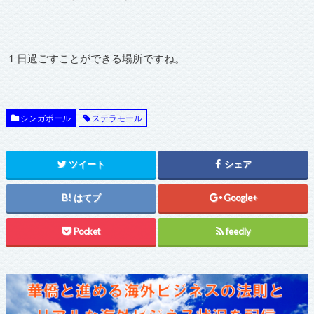
１日過ごすことができる場所ですね。
シンガポール
ステラモール
ツイート
シェア
はてブ
Google+
Pocket
feedly