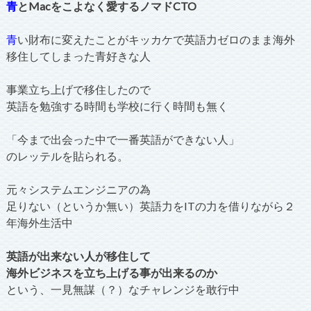
青
とMacをこよなく愛するノマドCTO
青
い財布に変えたことがキッカケで英語力ゼロのまま海外
移住してしまった青好きな人
事業立ち上げで移住したので
英語を勉強する時間も学校に行く時間も無く
「今まで出会った中で一番英語ができない人」
のレッテルを貼られる。
元々システムエンジニアの為
足りない（というか無い）英語力をITの力を借りながら２
年海外生活中
英語が出来ない人が移住して
海外ビジネスを立ち上げる事が出来るのか
という、一見無謀（？）なチャレンジを敢行中