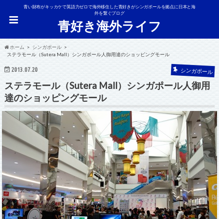
青い財布がキッカケで英語力ゼロで海外移住した青好きがシンガポールを拠点に日本と海
外を繋ぐブログ
青好き海外ライフ
ホーム
シンガポール
ステラモール（Sutera Mall）シンガポール人御用達のショッピングモール
2013.07.20
シンガポール
ステラモール（Sutera Mall）シンガポール人御用
達のショッピングモール