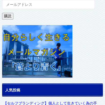
メ
ー
ル
購読
ア
ド
レ
ス
人気投稿
【セルフブランディング】個人として生きていく為の手