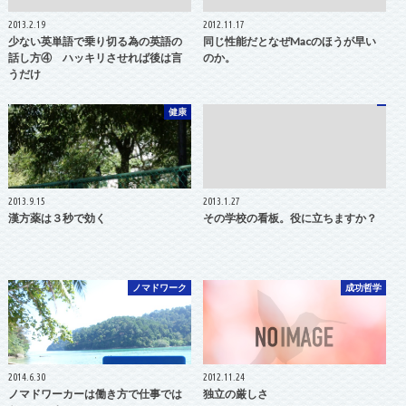
2013.2.19
2012.11.17
少ない英単語で乗り切る為の英語の
同じ性能だとなぜMacのほうが早い
話し方④ ハッキリさせれば後は言
のか。
うだけ
健康
2013.9.15
2013.1.27
漢方薬は３秒で効く
その学校の看板。役に立ちますか？
ノマドワーク
成功哲学
2014.6.30
2012.11.24
ノマドワーカーは働き方で仕事では
独立の厳しさ