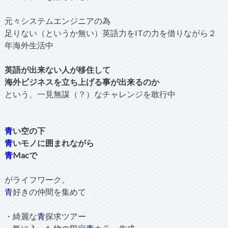
元々システムエンジニアの為
足りない（というか無い）英語力をITの力を借りながら２
年海外生活中
英語が出来ない人が移住して
海外ビジネスを立ち上げる事が出来るのか
という、一見無謀（？）なチャレンジを敢行中
青
い空の下
青
いモノに囲まれながら
青
Macで
がライフワーク。
青
好きの仲間を集めて
・綺麗な
青
探求ツアー