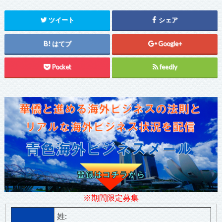
ツイート
シェア
はてブ
Google+
Pocket
feedly
※期間限定募集
姓: