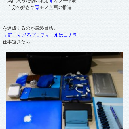
・気に入った物の限定
青
カラー作成
・自分の好きな
青
モノ企画の推進
を達成するのが最終目標。
→ 詳しすぎるプロフィールはコチラ
仕事道具たち