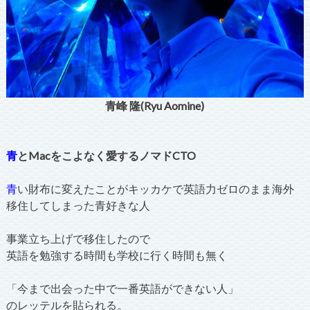
青峰 隆(Ryu Aomine)
青
とMacをこよなく愛するノマドCTO
青
い財布に変えたことがキッカケで英語力ゼロのまま海外
移住してしまった青好きな人
事業立ち上げで移住したので
英語を勉強する時間も学校に行く時間も無く
「今まで出会った中で一番英語ができない人」
のレッテルを貼られる。