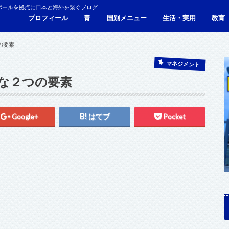
ポールを拠点に日本と海外を繋ぐブログ
プロフィール
青
国別メニュー
生活・実用
教育
青い財布の物語
人生青色（Webサイト）
シンガポール
マレーシア
カンボジア
タイ
フィリピン
ブラジル
ベトナム
香港
日本
サービス・施設
ビザ
海外生活・海外移住
ジョホールバルのホテ
観光
食事・レストラン
青色旅ノウハウ
コミ
海外
の要素
マネジメント
な２つの要素
Google+
はてブ
Pocket