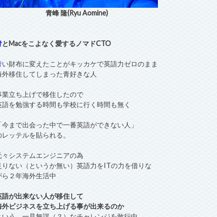
青峰 隆(Ryu Aomine)
青
とMacをこよなく愛するノマドCTO
青
い財布に変えたことがキッカケで英語力ゼロのまま
海外移住してしまった青好きな人
事業立ち上げで移住したので
英語を勉強する時間も学校に行く時間も無く
「今まで出会った中で一番英語ができない人」
のレッテルを貼られる。
元々システムエンジニアの為
足りない（というか無い）英語力をITの力を借りな
がら２年海外生活中
英語が出来ない人が移住して
海外ビジネスを立ち上げる事が出来るのか
という、一見無謀（？）なチャレンジを敢行中