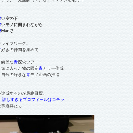
青
い空の下
青
いモノに囲まれながら
青
Macで
がライフワーク。
青
好きの仲間を集めて
・綺麗な
青
探求ツアー
・気に入った物の限定
青
カラー作成
・自分の好きな
青
モノ企画の推進
を達成するのが最終目標。
→ 詳しすぎるプロフィールはコチラ
仕事道具たち