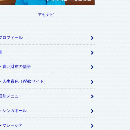
アセナビ
プロフィール
青
青い財布の物語
人生青色（Webサイト）
国別メニュー
シンガポール
マレーシア