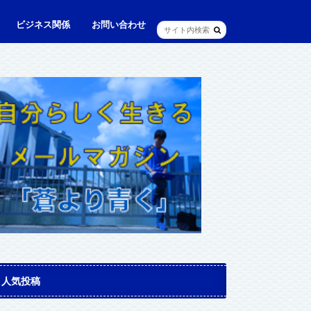
ビジネス関係
お問い合わせ
ル
ュニケーション・英語
に出られる日本人（青和人）
ビジネス・仕事
Web・IT
マインドセット・成功法則
マネジメント
資産運用・資産形成
メディア・実績
人気投稿