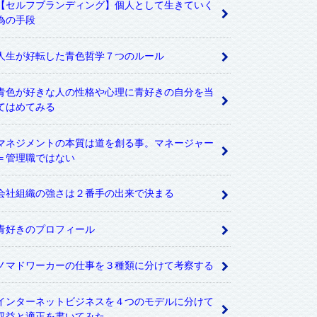
【セルフブランディング】個人として生きていく
為の手段
人生が好転した青色哲学７つのルール
青色が好きな人の性格や心理に青好きの自分を当
てはめてみる
マネジメントの本質は道を創る事。マネージャー
＝管理職ではない
会社組織の強さは２番手の出来で決まる
青好きのプロフィール
ノマドワーカーの仕事を３種類に分けて考察する
インターネットビジネスを４つのモデルに分けて
収益と適正を書いてみた