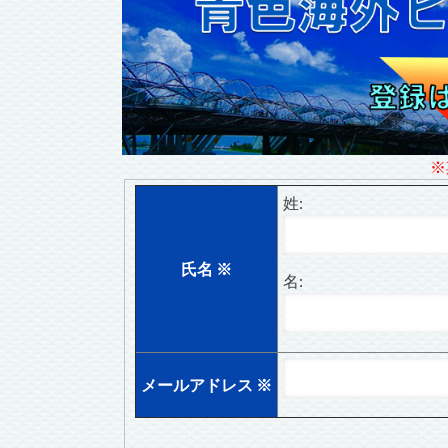
※
姓:
氏名
※
名:
メールアドレス
※