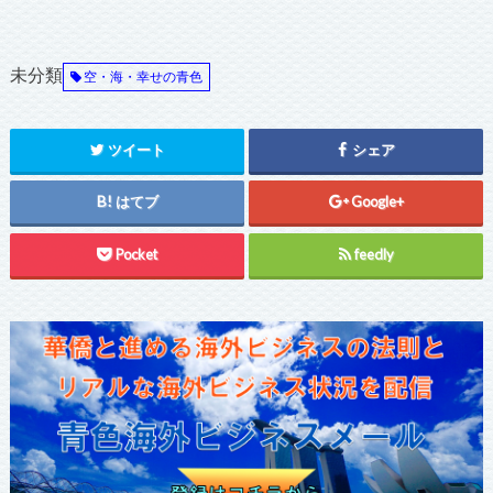
未分類
空・海・幸せの青色
ツイート
シェア
はてブ
Google+
Pocket
feedly