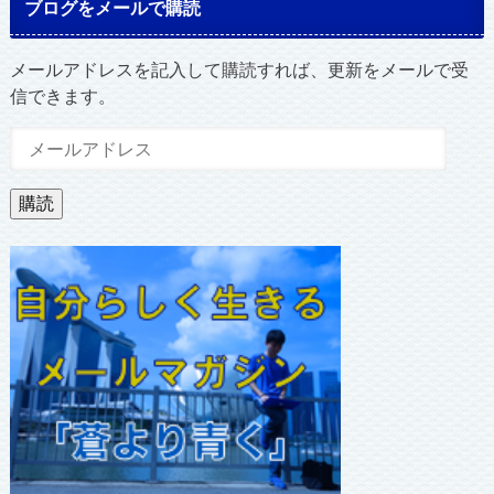
ブログをメールで購読
メールアドレスを記入して購読すれば、更新をメールで受
信できます。
メ
ー
ル
購読
ア
ド
レ
ス