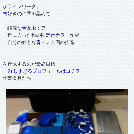
がライフワーク。
青
好きの仲間を集めて
・綺麗な
青
探求ツアー
・気に入った物の限定
青
カラー作成
・自分の好きな
青
モノ企画の推進
を達成するのが最終目標。
→ 詳しすぎるプロフィールはコチラ
仕事道具たち