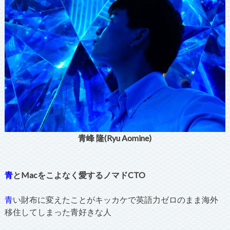
青峰 隆(Ryu Aomine)
青
とMacをこよなく愛するノマドCTO
青
い財布に変えたことがキッカケで英語力ゼロのまま海外
移住してしまった青好きな人