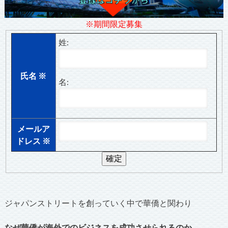
※期間限定募集
姓:
氏名
※
名:
メールア
ドレス
※
ジャパンストリートを創っていく中で華僑と関わり
なぜ華僑が海外でのビジネスを成功させられるのか