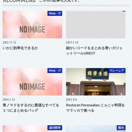
こちらの記事も人気です。
Web・IT
2012.11.12
2013.5.14
いかに効率化できるか
細かいコードをまとめる青いガジェ
ットツールGRID IT
Web・IT
マレーシア
2014.1.12
2013.9.4
青ノマドをするのに最適なすべてを
Restoran Peranaakan ニョニャ料理を
１つにまとめるバッグ
マラッカで食べる
成功哲学
観光