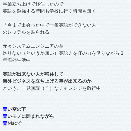
事業立ち上げで移住したので
英語を勉強する時間も学校に行く時間も無く
「今まで出会った中で一番英語ができない人」
のレッテルを貼られる。
元々システムエンジニアの為
足りない（というか無い）英語力をITの力を借りながら２
年海外生活中
英語が出来ない人が移住して
海外ビジネスを立ち上げる事が出来るのか
という、一見無謀（？）なチャレンジを敢行中
青
い空の下
青
いモノに囲まれながら
青
Macで