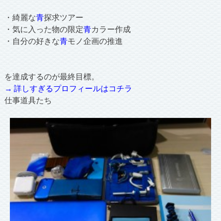
・綺麗な
青
探求ツアー
・気に入った物の限定
青
カラー作成
・自分の好きな
青
モノ企画の推進
を達成するのが最終目標。
→ 詳しすぎるプロフィールはコチラ
仕事道具たち