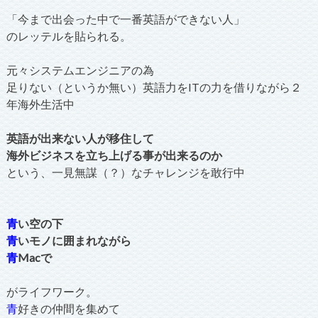
「今まで出会った中で一番英語ができない人」
のレッテルを貼られる。
元々システムエンジニアの為
足りない（というか無い）英語力をITの力を借りながら２
年海外生活中
英語が出来ない人が移住して
海外ビジネスを立ち上げる事が出来るのか
という、一見無謀（？）なチャレンジを敢行中
青
い空の下
青
いモノに囲まれながら
青
Macで
がライフワーク。
青
好きの仲間を集めて