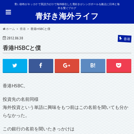
青い財布がキッカケで英語力ゼロで海外移住した青好きがシンガポールを拠点に日本と海
外を繋ぐブログ
青好き海外ライフ
ホーム
香港
香港HSBCと僕
2012.06.30
香港
香港HSBCと僕
香港HSBC。
投資先の名前同様
海外投資という単語に興味をもつ前はこの名前を聞いても分か
らなかった。
この銀行の名前を聞いたきっかけは