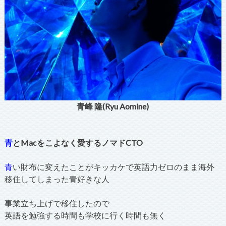
青峰 隆(Ryu Aomine)
青
とMacをこよなく愛するノマドCTO
青
い財布に変えたことがキッカケで英語力ゼロのまま海外
移住してしまった青好きな人
事業立ち上げで移住したので
英語を勉強する時間も学校に行く時間も無く