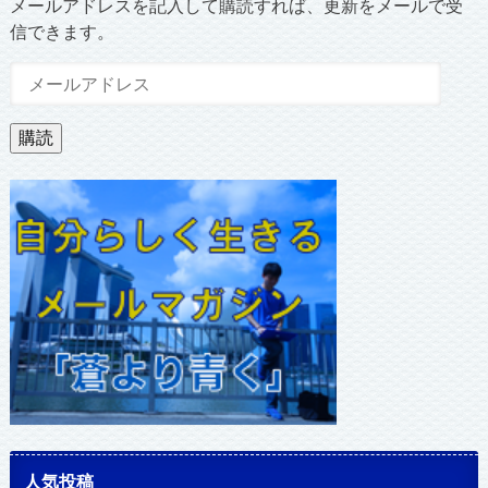
メールアドレスを記入して購読すれば、更新をメールで受
信できます。
メ
ー
ル
購読
ア
ド
レ
ス
人気投稿