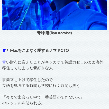
青峰 隆(Ryu Aomine)
青
とMacをこよなく愛するノマドCTO
青
い財布に変えたことがキッカケで英語力ゼロのまま海外
移住してしまった青好きな人
事業立ち上げで移住したので
英語を勉強する時間も学校に行く時間も無く
「今まで出会った中で一番英語ができない人」
のレッテルを貼られる。