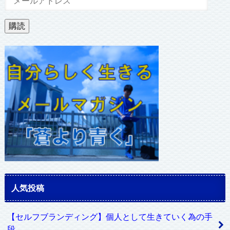
ー
ル
購読
ア
ド
レ
ス
人気投稿
【セルフブランディング】個人として生きていく為の手
段