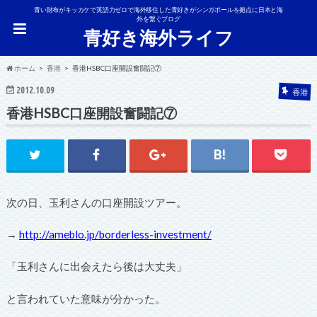
青い財布がキッカケで英語力ゼロで海外移住した青好きがシンガポールを拠点に日本と海
外を繋ぐブログ
青好き海外ライフ
ホーム
香港
香港HSBC口座開設奮闘記⑦
2012.10.09
香港
香港HSBC口座開設奮闘記⑦
次の日、玉利さんの口座開設ツアー。
→
http://ameblo.jp/borderless-investment/
「玉利さんに出会えたら後は大丈夫」
と言われていた意味が分かった。