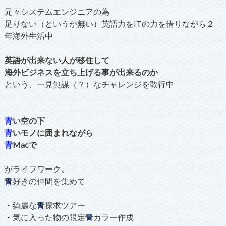
元々システムエンジニアの為
足りない（というか無い）英語力をITの力を借りながら２
年海外生活中
英語が出来ない人が移住して
海外ビジネスを立ち上げる事が出来るのか
という、一見無謀（？）なチャレンジを敢行中
青
い空の下
青
いモノに囲まれながら
青
Macで
がライフワーク。
青
好きの仲間を集めて
・綺麗な
青
探求ツアー
・気に入った物の限定
青
カラー作成