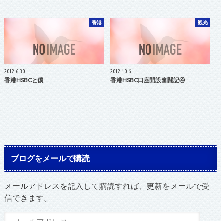
香港
観光
2012.6.30
2012.10.6
香港HSBCと僕
香港HSBC口座開設奮闘記④
ブログをメールで購読
メールアドレスを記入して購読すれば、更新をメールで受
信できます。
メ