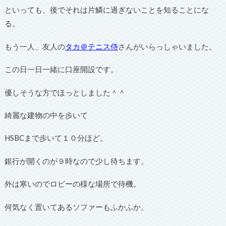
といっても、後でそれは片鱗に過ぎないことを知ることにな
る。
もう一人、友人の
タカ＠テニス侍
さんがいらっしゃいました。
この日一日一緒に口座開設です。
優しそうな方でほっとしました＾＾
綺麗な建物の中を歩いて
HSBCまで歩いて１０分ほど。
銀行が開くのが９時なので少し待ちます。
外は寒いのでロビーの様な場所で待機。
何気なく置いてあるソファーもふかふか。