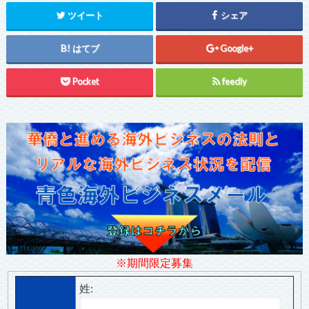
ツイート
シェア
はてブ
Google+
Pocket
feedly
※期間限定募集
姓: