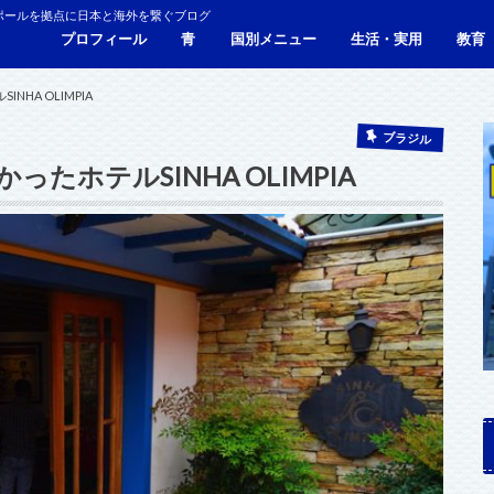
ポールを拠点に日本と海外を繋ぐブログ
プロフィール
青
国別メニュー
生活・実用
教育
青い財布の物語
人生青色（Webサイト）
シンガポール
マレーシア
カンボジア
タイ
フィリピン
ブラジル
ベトナム
香港
日本
サービス・施設
ビザ
海外生活・海外移住
ジョホールバルのホテ
観光
食事・レストラン
青色旅ノウハウ
コミ
海外
HA OLIMPIA
ブラジル
ホテルSINHA OLIMPIA