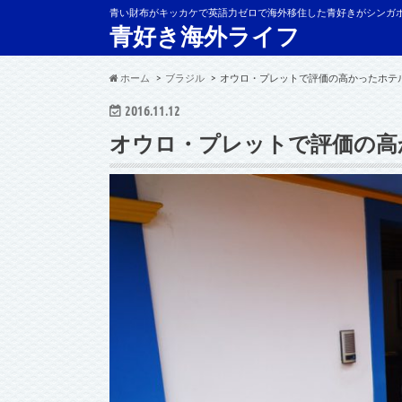
青い財布がキッカケで英語力ゼロで海外移住した青好きがシンガ
青好き海外ライフ
ホーム
ブラジル
オウロ・プレットで評価の高かったホテルSIN
2016.11.12
オウロ・プレットで評価の高かった