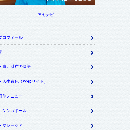
アセナビ
プロフィール
青
青い財布の物語
人生青色（Webサイト）
国別メニュー
シンガポール
マレーシア