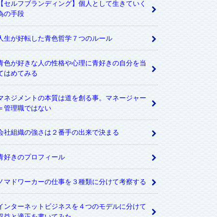
【セルフブランディング】個人として生きていく
為の手段
人生が好転した青色哲学７つのルール
青色が好きな人の性格や心理に青好きの自分を当
てはめてみる
マネジメントの本質は道を創る事。マネージャー
＝管理職ではない
会社組織の強さは２番手の出来で決まる
青好きのプロフィール
ノマドワーカーの仕事を３種類に分けて考察する
インターネットビジネスを４つのモデルに分けて
収益と適正を書いてみた