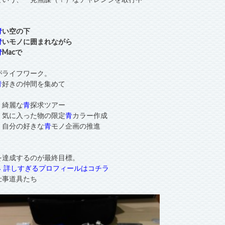
青
い空の下
青
いモノに囲まれながら
青
Macで
がライフワーク。
青
好きの仲間を集めて
・綺麗な
青
探求ツアー
・気に入った物の限定
青
カラー作成
・自分の好きな
青
モノ企画の推進
を達成するのが最終目標。
→ 詳しすぎるプロフィールはコチラ
仕事道具たち