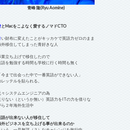
青峰 隆(Ryu Aomine)
青
とMacをこよなく愛するノマドCTO
青
い財布に変えたことがキッカケで英語力ゼロのまま
海外移住してしまった青好きな人
事業立ち上げで移住したので
英語を勉強する時間も学校に行く時間も無く
「今まで出会った中で一番英語ができない人」
のレッテルを貼られる。
元々システムエンジニアの為
足りない（というか無い）英語力をITの力を借りな
がら２年海外生活中
英語が出来ない人が移住して
海外ビジネスを立ち上げる事が出来るのか
という、一見無謀（？）なチャレンジを敢行中