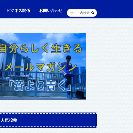
ビジネス関係
お問い合わせ
ル
ュニケーション・英語
に出られる日本人（青和人）
ビジネス・仕事
Web・IT
マインドセット・成功法則
マネジメント
資産運用・資産形成
メディア・実績
人気投稿