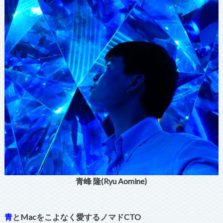
青峰 隆(Ryu Aomine)
青
とMacをこよなく愛するノマドCTO