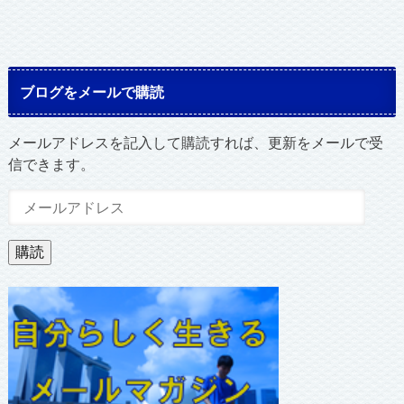
ブログをメールで購読
メールアドレスを記入して購読すれば、更新をメールで受
信できます。
メ
ー
ル
購読
ア
ド
レ
ス