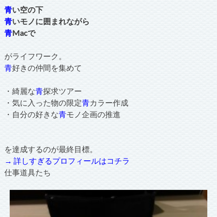
青
い空の下
青
いモノに囲まれながら
青
Macで
がライフワーク。
青
好きの仲間を集めて
・綺麗な
青
探求ツアー
・気に入った物の限定
青
カラー作成
・自分の好きな
青
モノ企画の推進
を達成するのが最終目標。
→ 詳しすぎるプロフィールはコチラ
仕事道具たち