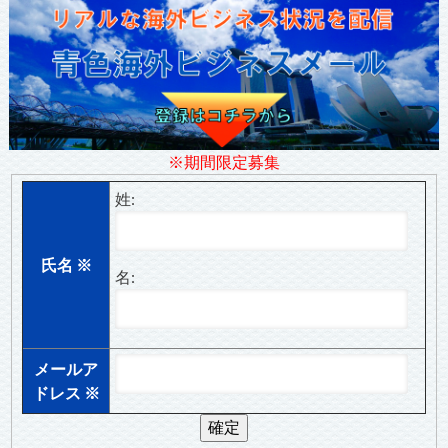
※期間限定募集
姓:
氏名
※
名:
メールア
ドレス
※