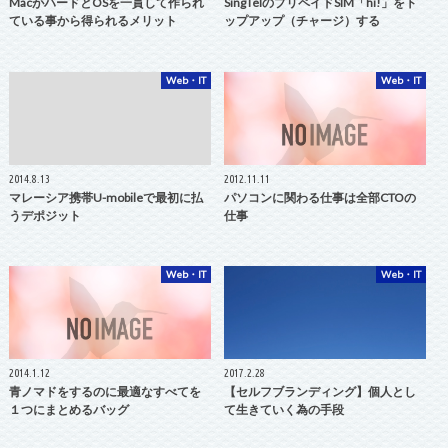
MacがハードとOSを一貫して作られ
SingTelのプリペイドSIM「hi!」をト
ている事から得られるメリット
ップアップ（チャージ）する
Web・IT
Web・IT
2014.8.13
2012.11.11
マレーシア携帯U-mobileで最初に払
パソコンに関わる仕事は全部CTOの
うデポジット
仕事
Web・IT
Web・IT
2014.1.12
2017.2.28
青ノマドをするのに最適なすべてを
【セルフブランディング】個人とし
１つにまとめるバッグ
て生きていく為の手段