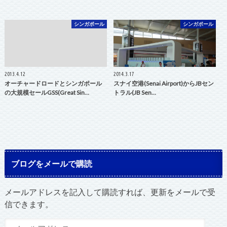
シンガポール
シンガポール
2013.4.12
2014.3.17
オーチャードロードとシンガポール
スナイ空港(Senai Airport)からJBセン
の大規模セールGSS(Great Sin…
トラル(JB Sen…
ブログをメールで購読
メールアドレスを記入して購読すれば、更新をメールで受
信できます。
メ