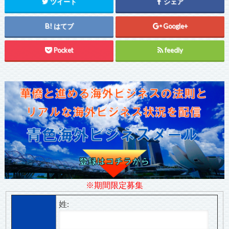
ツイート
シェア
はてブ
Google+
Pocket
feedly
※期間限定募集
姓: