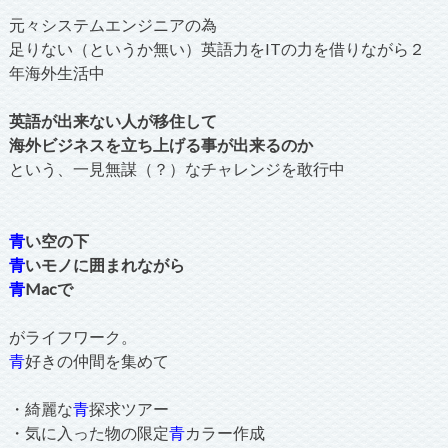
元々システムエンジニアの為
足りない（というか無い）英語力をITの力を借りながら２
年海外生活中
英語が出来ない人が移住して
海外ビジネスを立ち上げる事が出来るのか
という、一見無謀（？）なチャレンジを敢行中
青
い空の下
青
いモノに囲まれながら
青
Macで
がライフワーク。
青
好きの仲間を集めて
・綺麗な
青
探求ツアー
・気に入った物の限定
青
カラー作成