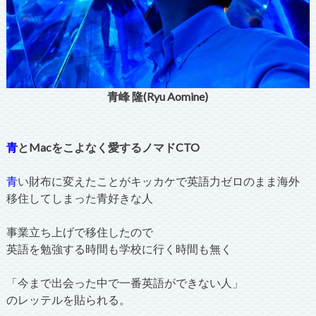
青峰 隆(Ryu Aomine)
青
とMacをこよなく愛するノマドCTO
青
い財布に変えたことがキッカケで英語力ゼロのまま海外
移住してしまった青好きな人
事業立ち上げで移住したので
英語を勉強する時間も学校に行く時間も無く
「今まで出会った中で一番英語ができない人」
のレッテルを貼られる。