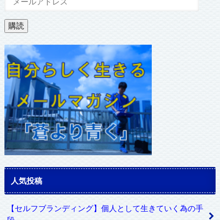
ー
ル
購読
ア
ド
レ
ス
人気投稿
【セルフブランディング】個人として生きていく為の手
段