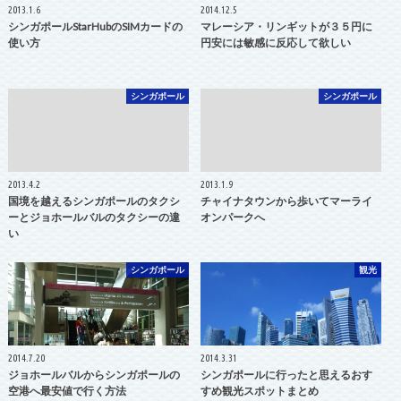
2013.1.6
2014.12.5
シンガポールStarHubのSIMカードの
マレーシア・リンギットが３５円に
使い方
円安には敏感に反応して欲しい
シンガポール
シンガポール
2013.4.2
2013.1.9
国境を越えるシンガポールのタクシ
チャイナタウンから歩いてマーライ
ーとジョホールバルのタクシーの違
オンパークへ
い
シンガポール
観光
2014.7.20
2014.3.31
ジョホールバルからシンガポールの
シンガポールに行ったと思えるおす
空港へ最安値で行く方法
すめ観光スポットまとめ