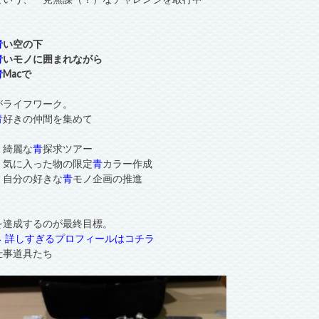
青
い空の下
青
いモノに囲まれながら
青
Macで
がライフワーク。
青
好きの仲間を集めて
・綺麗な
青
探求ツアー
・気に入った物の限定
青
カラー作成
・自分の好きな
青
モノ企画の推進
を達成するのが最終目標。
→ 詳しすぎるプロフィールはコチラ
仕事道具たち