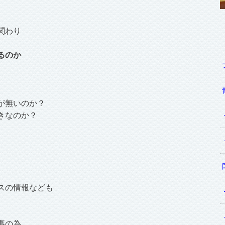
関わり
るのか
が無いのか？
きなのか？
スの情報なども
事の為