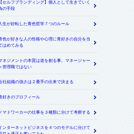
【セルフブランディング】個人として生きていく
為の手段
人生が好転した青色哲学７つのルール
青色が好きな人の性格や心理に青好きの自分を当
てはめてみる
マネジメントの本質は道を創る事。マネージャー
＝管理職ではない
会社組織の強さは２番手の出来で決まる
青好きのプロフィール
ノマドワーカーの仕事を３種類に分けて考察する
インターネットビジネスを４つのモデルに分けて
収益と適正を書いてみた