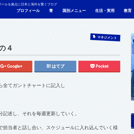
ポールを拠点に日本と海外を繋ぐブログ
プロフィール
青
国別メニュー
生活・実用
教育
青い財布の物語
人生青色（Webサイト）
シンガポール
マレーシア
カンボジア
タイ
フィリピン
ブラジル
ベトナム
香港
日本
サービス・施設
ビザ
海外生活・海外移住
ジョホールバルのホテ
観光
食事・レストラン
青色旅ノウハウ
コミ
海外
マネジメント
の４
Google+
はてブ
Pocket
ら全てガントチャートに記入し
分記述し、それを毎週更新していく。
で担当者と話し合い、スケジュールに入れ込んでいく様