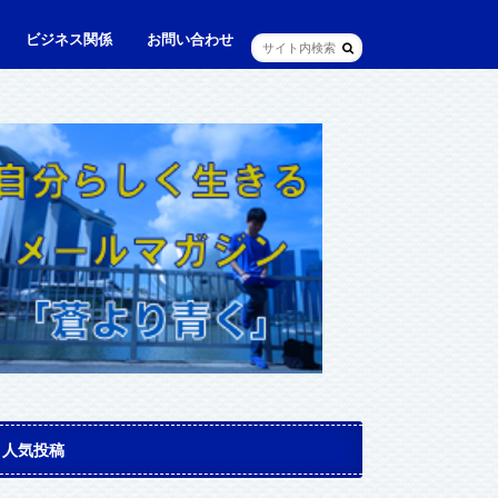
ビジネス関係
お問い合わせ
ル
ュニケーション・英語
に出られる日本人（青和人）
ビジネス・仕事
Web・IT
マインドセット・成功法則
マネジメント
資産運用・資産形成
メディア・実績
人気投稿