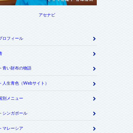
アセナビ
プロフィール
青
青い財布の物語
人生青色（Webサイト）
国別メニュー
シンガポール
マレーシア