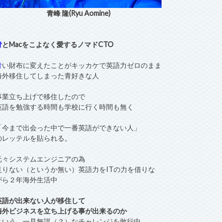
青峰 隆(Ryu Aomine)
青
とMacをこよなく愛するノマドCTO
青
い財布に変えたことがキッカケで英語力ゼロのまま
海外移住してしまった青好きな人
事業立ち上げで移住したので
英語を勉強する時間も学校に行く時間も無く
「今まで出会った中で一番英語ができない人」
のレッテルを貼られる。
元々システムエンジニアの為
足りない（というか無い）英語力をITの力を借りな
がら２年海外生活中
英語が出来ない人が移住して
海外ビジネスを立ち上げる事が出来るのか
という、一見無謀（？）なチャレンジを敢行中