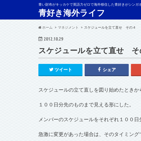
青い財布がキッカケで英語力ゼロで海外移住した青好きがシンガ
青好き海外ライフ
ホーム
マネジメント
スケジュールを立て直せ その４
2012.10.29
スケジュールを立て直せ そ
ツイート
シェア
スケジュールの立て直しを図り始めたときか
１００日分先のものまで見える形にした。
メンバーのスケジュールをそれぞれ１００日
急激に変更があった場合は、そのタイミング