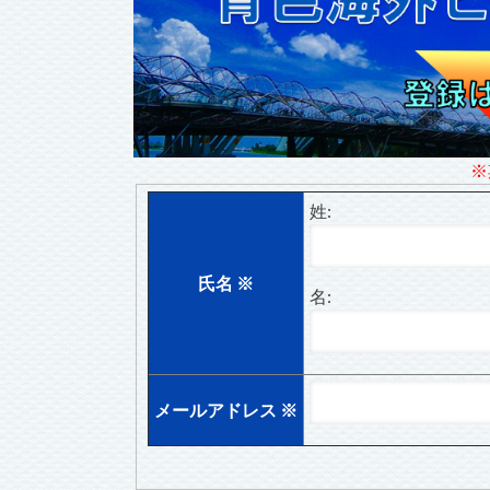
※
姓:
氏名
※
名:
メールアドレス
※