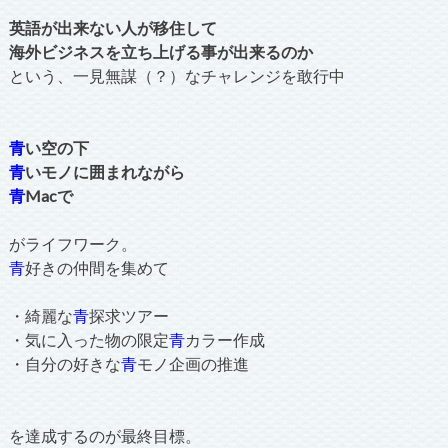
英語が出来ない人が移住して
海外ビジネスを立ち上げる事が出来るのか
という、一見無謀（？）なチャレンジを敢行中
青
い空の下
青
いモノに囲まれながら
青
Macで
がライフワーク。
青
好きの仲間を集めて
・綺麗な
青
探求ツアー
・気に入った物の限定
青
カラー作成
・自分の好きな
青
モノ企画の推進
を達成するのが最終目標。