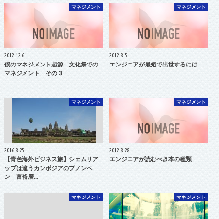
マネジメント
マネジメント
2012.12.6
2012.8.5
僕のマネジメント起源 文化祭での
エンジニアが最短で出世するには
マネジメント その３
マネジメント
マネジメント
2016.8.25
2012.8.28
【青色海外ビジネス旅】シェムリア
エンジニアが読むべき本の種類
ップは違うカンボジアのプノンペ
ン 富裕層…
マネジメント
マネジメント