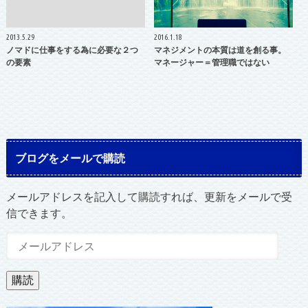
2013.5.29
2016.1.18
ノマドに仕事をする為に必要な２つ
マネジメントの本質は道を創る事。
の要素
マネージャー＝管理職ではない
ブログをメールで購読
メールアドレスを記入して購読すれば、更新をメールで受
信できます。
メ
ー
ル
購読
ア
ド