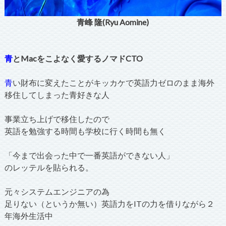
青峰 隆(Ryu Aomine)
青
とMacをこよなく愛するノマドCTO
青
い財布に変えたことがキッカケで英語力ゼロのまま海外
移住してしまった青好きな人
事業立ち上げで移住したので
英語を勉強する時間も学校に行く時間も無く
「今まで出会った中で一番英語ができない人」
のレッテルを貼られる。
元々システムエンジニアの為
足りない（というか無い）英語力をITの力を借りながら２
年海外生活中