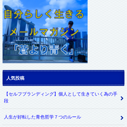
レ
ス
人気投稿
【セルフブランディング】個人として生きていく為の手
段
人生が好転した青色哲学７つのルール