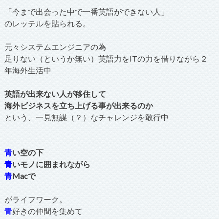
「今まで出会った中で一番英語ができない人」
のレッテルを貼られる。
元々システムエンジニアの為
足りない（というか無い）英語力をITの力を借りながら２
年海外生活中
英語が出来ない人が移住して
海外ビジネスを立ち上げる事が出来るのか
という、一見無謀（？）なチャレンジを敢行中
青
い空の下
青
いモノに囲まれながら
青
Macで
がライフワーク。
青
好きの仲間を集めて