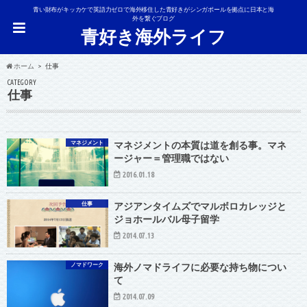
青い財布がキッカケで英語力ゼロで海外移住した青好きがシンガポールを拠点に日本と海
外を繋ぐブログ
青好き海外ライフ
ホーム
仕事
CATEGORY
仕事
マネジメント
マネジメントの本質は道を創る事。マネ
ージャー＝管理職ではない
2016.01.18
仕事
アジアンタイムズでマルボロカレッジと
ジョホールバル母子留学
2014.07.13
ノマドワーク
海外ノマドライフに必要な持ち物につい
て
2014.07.09