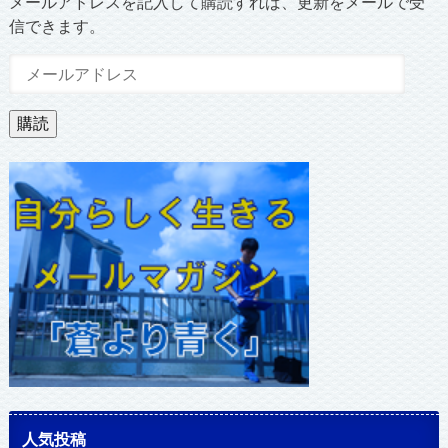
メールアドレスを記入して購読すれば、更新をメールで受
信できます。
メ
ー
ル
購読
ア
ド
レ
ス
人気投稿