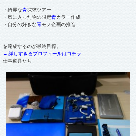
・綺麗な
青
探求ツアー
・気に入った物の限定
青
カラー作成
・自分の好きな
青
モノ企画の推進
を達成するのが最終目標。
→ 詳しすぎるプロフィールはコチラ
仕事道具たち