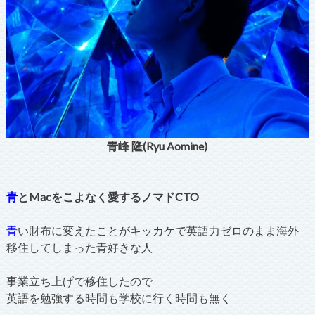
青峰 隆(Ryu Aomine)
青
とMacをこよなく愛するノマドCTO
青
い財布に変えたことがキッカケで英語力ゼロのまま海外
移住してしまった青好きな人
事業立ち上げで移住したので
英語を勉強する時間も学校に行く時間も無く